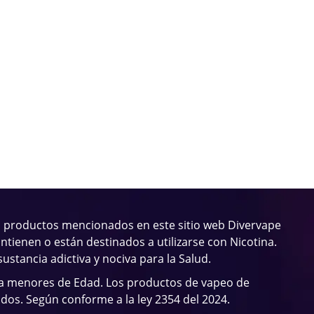
 productos mencionados en este sitio web Divervape
ntienen o están destinados a utilizarse con Nicotina.
sustancia adictiva y nociva para la Salud.
 a menores de Edad. Los productos de vapeo de
ados. Según conforme a la ley 2354 del 2024.