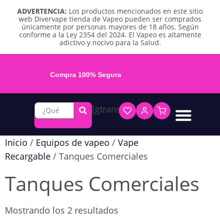
ADVERTENCIA:
Los productos mencionados en este sitio
web Divervape tienda de Vapeo pueden ser comprados
únicamente por personas mayores de 18 años. Según
conforme a la Ley 2354 del 2024. El Vapeo es altamente
adictivo y nocivo para la Salud.
Compra 100% Segura
[gtranslate]
Líquidos base libre
Líquidos sales de nicotina
Vape recargable
Repuestos y accesorios
Vape desechable
Vape herbal y destilado
Chicles y pouches de nicotina
Inicio
/
Equipos de vapeo
/
Vape
Recargable
/ Tanques Comerciales
Tanques Comerciales
Mostrando los 2 resultados