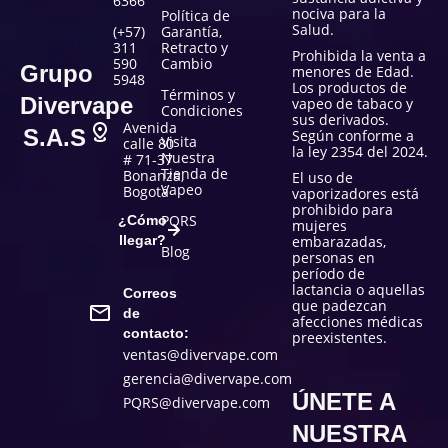
6366
nociva para la
Política de
Salud.
(+57)
Garantía,
311
Retracto y
Prohibida la venta a
590
Cambio
Grupo
menores de Edad.
5948
Los productos de
Términos y
Divervape
vapeo de tabaco y
Condiciones
sus derivados.
Avenida
S.A.S
Según conforme a
Visita
calle 80
la ley 2354 del 2024.
Nuestra
# 71-37
Tienda de
Bonanza,
El uso de
Vapeo
Bogotá
vaporizadores está
prohibido para
PQRS
¿Cómo
mujeres
llegar?
embarazadas,
Blog
personas en
período de
lactancia o aquellas
Correos
que padezcan
de
afecciones médicas
contacto:
preexistentes.
ventas@divervape.com
gerencia@divervape.com
ÚNETE A
PQRS@divervape.com
NUESTRA