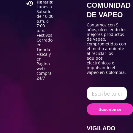
Horario:
COMUNIDAD
Lunes a
Sábado
DE VAPEO
de 10:00
a.m. a
Contamos con 5
7:00
años, ofreciendo los
p.m.
mejores productos
Festivos
de Vapeo,
Cerrado
comprometidos con
en
el medio ambiente
Tienda
al reciclar los
Física y
equipos
en
electrónicos e
Página
impulsando el
web
vapeo en Colombia.
compra
24/7
Suscribirse
VIGILADO