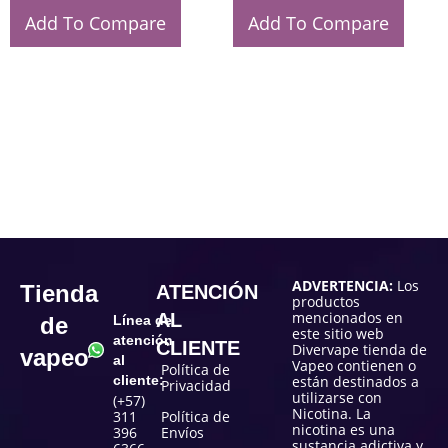
Add To Compare
Add To Compare
ADVERTENCIA:
Los
Tienda
ATENCIÓN
productos
mencionados en
AL
de
Línea de
este sitio web
atención
CLIENTE
Divervape tienda de
vapeo
al
Vapeo contienen o
Política de
cliente:
están destinados a
Privacidad
utilizarse con
(+57)
Nicotina. La
311
Política de
nicotina es una
396
Envíos
sustancia adictiva y