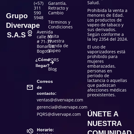
Salud.
(+57)
Garantía,
311
Retracto y
Prohibida la venta a
590
Cambio
Grupo
menores de Edad.
5948
Los productos de
Términos y
Divervape
vapeo de tabaco y
Condiciones
sus derivados.
Avenida
S.A.S
Según conforme a
Visita
calle 80
la ley 2354 del 2024.
Nuestra
# 71-37
Tienda de
Bonanza,
El uso de
Vapeo
Bogotá
vaporizadores está
prohibido para
PQRS
¿Cómo
mujeres
llegar?
embarazadas,
Blog
personas en
período de
lactancia o aquellas
Correos
que padezcan
de
afecciones médicas
contacto:
preexistentes.
ventas@divervape.com
gerencia@divervape.com
ÚNETE A
PQRS@divervape.com
NUESTRA
Horario:
COMUNIDAD