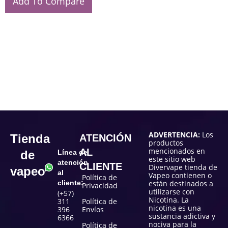
Add To Compare
ADVERTENCIA:
Los
Tienda
ATENCIÓN
productos
mencionados en
AL
de
Línea de
este sitio web
atención
CLIENTE
Divervape tienda de
vapeo
al
Vapeo contienen o
Política de
cliente:
están destinados a
Privacidad
utilizarse con
(+57)
Nicotina. La
311
Política de
nicotina es una
396
Envíos
sustancia adictiva y
6366
nociva para la
Política de