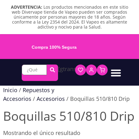
ADVERTENCIA:
Los productos mencionados en este sitio
web Divervape tienda de Vapeo pueden ser comprados
únicamente por personas mayores de 18 años. Según
conforme a la Ley 2354 del 2024. El Vapeo es altamente
adictivo y nocivo para la Salud.
Compra 100% Segura
[gtranslate]
Líquidos base libre
Líquidos sales de nicotina
Vape recargable
Repuestos y accesorios
Vape desechable
Vape herbal y destilado
Chicles y pouches de nicotina
Inicio
/
Repuestos y
Accesorios
/
Accesorios
/ Boquillas 510/810 Drip
Boquillas 510/810 Drip
Mostrando el único resultado