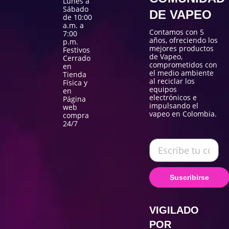
Lunes a
Sábado
DE VAPEO
de 10:00
a.m. a
Contamos con 5
7:00
años, ofreciendo los
p.m.
mejores productos
Festivos
de Vapeo,
Cerrado
comprometidos con
en
el medio ambiente
Tienda
al reciclar los
Física y
equipos
en
electrónicos e
Página
impulsando el
web
vapeo en Colombia.
compra
24/7
Suscribirse
VIGILADO
POR