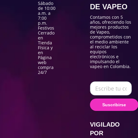
Sábado
DE VAPEO
de 10:00
a.m. a
Contamos con 5
7:00
años, ofreciendo los
p.m.
mejores productos
Festivos
de Vapeo,
Cerrado
comprometidos con
en
el medio ambiente
Tienda
al reciclar los
Física y
equipos
en
electrónicos e
Página
impulsando el
web
vapeo en Colombia.
compra
24/7
Suscribirse
VIGILADO
POR