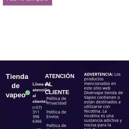
ADVERTENCIA:
Los
Tienda
ATENCIÓN
productos
mencionados en
AL
de
Línea de
este sitio web
atención
CLIENTE
Divervape tienda de
vapeo
al
Vapeo contienen o
Política de
cliente:
están destinados a
Privacidad
utilizarse con
(+57)
Nicotina. La
311
Política de
nicotina es una
396
Envíos
sustancia adictiva y
6366
nociva para la
Política de