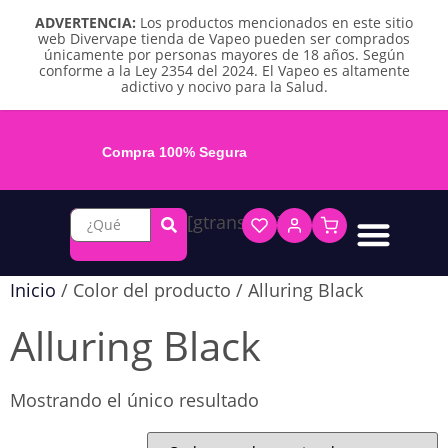
ADVERTENCIA:
Los productos mencionados en este sitio
web Divervape tienda de Vapeo pueden ser comprados
únicamente por personas mayores de 18 años. Según
conforme a la Ley 2354 del 2024. El Vapeo es altamente
adictivo y nocivo para la Salud.
Compra 100% Segura
[gtranslate]
Líquidos base libre
Líquidos sales de nicotina
Vape recargable
Repuestos y accesorios
Vape desechable
Vape herbal y destilado
Chicles y pouches de nicotina
Inicio
/ Color del producto / Alluring Black
Alluring Black
Mostrando el único resultado