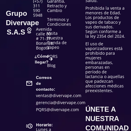
Salud.
(+57)
Garantía,
311
Retracto y
Prohibida la venta a
590
Cambio
Grupo
menores de Edad.
5948
Los productos de
Términos y
Divervape
vapeo de tabaco y
Condiciones
sus derivados.
Avenida
S.A.S
Según conforme a
Visita
calle 80
la ley 2354 del 2024.
Nuestra
# 71-37
Tienda de
Bonanza,
El uso de
Vapeo
Bogotá
vaporizadores está
prohibido para
PQRS
¿Cómo
mujeres
llegar?
embarazadas,
Blog
personas en
período de
lactancia o aquellas
Correos
que padezcan
de
afecciones médicas
contacto:
preexistentes.
ventas@divervape.com
gerencia@divervape.com
ÚNETE A
PQRS@divervape.com
NUESTRA
Horario:
COMUNIDAD
Lunes a