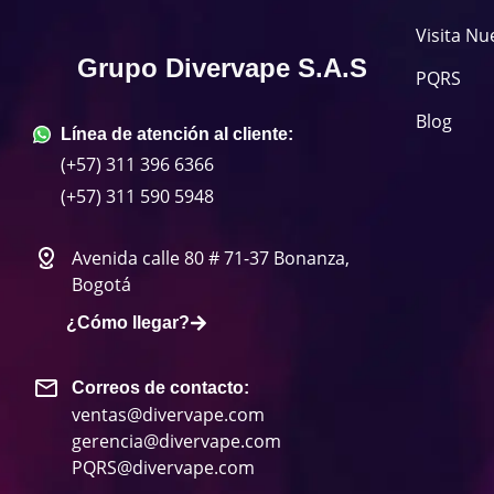
Visita Nu
Grupo Divervape S.A.S
PQRS
Blog
Línea de atención al cliente:
(+57) 311 396 6366
(+57) 311 590 5948
Avenida calle 80 # 71-37 Bonanza,
Bogotá
¿Cómo llegar?
Correos de contacto:
ventas@divervape.com
gerencia@divervape.com
PQRS@divervape.com