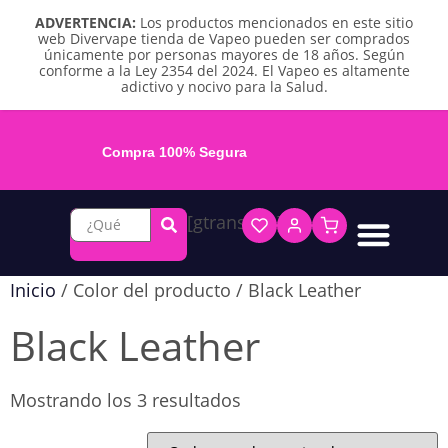
ADVERTENCIA:
Los productos mencionados en este sitio
web Divervape tienda de Vapeo pueden ser comprados
únicamente por personas mayores de 18 años. Según
conforme a la Ley 2354 del 2024. El Vapeo es altamente
adictivo y nocivo para la Salud.
Compra 100% Segura
[gtranslate]
Líquidos base libre
Líquidos sales de nicotina
Vape recargable
Repuestos y accesorios
Vape desechable
Vape herbal y destilado
Chicles y pouches de nicotina
Inicio
/ Color del producto / Black Leather
Black Leather
Mostrando los 3 resultados