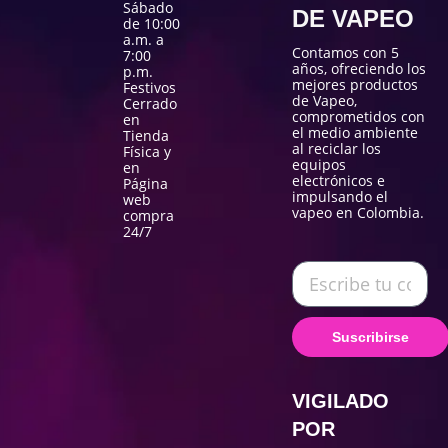
Sábado
DE VAPEO
de 10:00
a.m. a
Contamos con 5
7:00
años, ofreciendo los
p.m.
mejores productos
Festivos
de Vapeo,
Cerrado
comprometidos con
en
el medio ambiente
Tienda
al reciclar los
Física y
equipos
en
electrónicos e
Página
impulsando el
web
vapeo en Colombia.
compra
24/7
Suscribirse
VIGILADO
POR