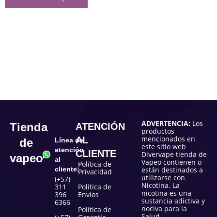
ADVERTENCIA:
Los
Tienda
ATENCIÓN
productos
mencionados en
AL
de
Línea de
este sitio web
atención
CLIENTE
Divervape tienda de
vapeo
al
Vapeo contienen o
Política de
cliente:
están destinados a
Privacidad
utilizarse con
(+57)
Nicotina. La
311
Política de
nicotina es una
396
Envíos
sustancia adictiva y
6366
nociva para la
Política de
Salud.