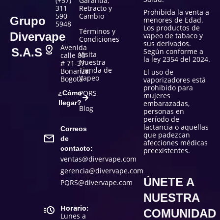
(+57)
Garantía,
311
Retracto y
Prohibida la venta a
590
Cambio
Grupo
menores de Edad.
5948
Los productos de
Términos y
Divervape
vapeo de tabaco y
Condiciones
sus derivados.
Avenida
S.A.S
Según conforme a
Visita
calle 80
la ley 2354 del 2024.
Nuestra
# 71-37
Tienda de
Bonanza,
El uso de
Vapeo
Bogotá
vaporizadores está
prohibido para
PQRS
¿Cómo
mujeres
llegar?
embarazadas,
Blog
personas en
período de
lactancia o aquellas
Correos
que padezcan
de
afecciones médicas
contacto:
preexistentes.
ventas@divervape.com
gerencia@divervape.com
ÚNETE A
PQRS@divervape.com
NUESTRA
Horario:
COMUNIDAD
Lunes a