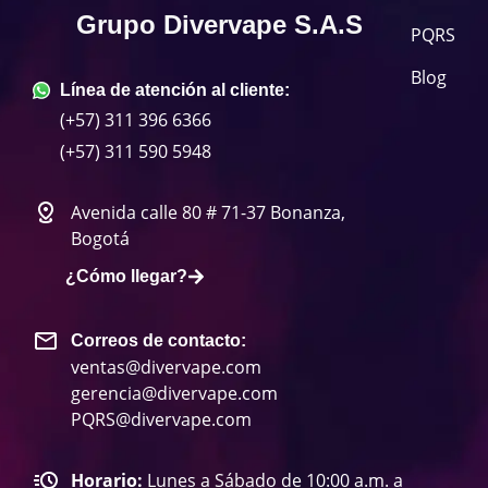
Grupo Divervape S.A.S
PQRS
Blog
Línea de atención al cliente:
(+57) 311 396 6366
(+57) 311 590 5948
Avenida calle 80 # 71-37 Bonanza,
Bogotá
¿Cómo llegar?
Correos de contacto:
ventas@divervape.com
gerencia@divervape.com
PQRS@divervape.com
Horario:
Lunes a Sábado de 10:00 a.m. a