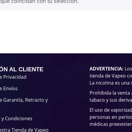
que coincidan con tu selección.
ADVERTENCIA:
Los
ÓN AL CLIENTE
tienda de Vapeo co
de Privacidad
La nicotina es una 
de Envíos
Prohibida la venta
de Garantía, Retracto y
tabaco y sus deriv
El uso de vaporiza
personas en períod
 y Condiciones
médicas preexisten
estra Tienda de Vapeo