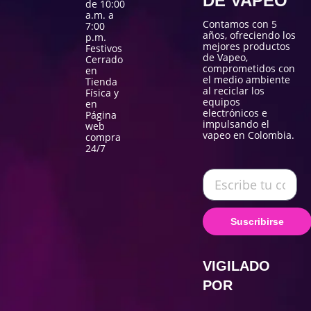
DE VAPEO
de 10:00
a.m. a
Contamos con 5
7:00
años, ofreciendo los
p.m.
mejores productos
Festivos
de Vapeo,
Cerrado
comprometidos con
en
el medio ambiente
Tienda
al reciclar los
Física y
equipos
en
electrónicos e
Página
impulsando el
web
vapeo en Colombia.
compra
24/7
Suscribirse
VIGILADO
POR