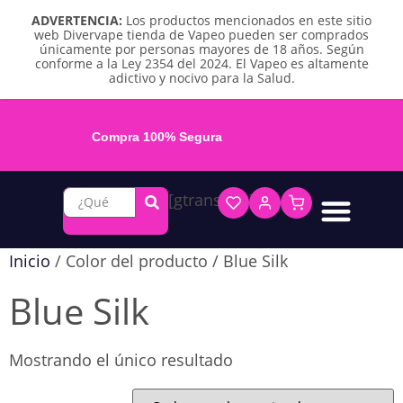
ADVERTENCIA:
Los productos mencionados en este sitio
web Divervape tienda de Vapeo pueden ser comprados
únicamente por personas mayores de 18 años. Según
conforme a la Ley 2354 del 2024. El Vapeo es altamente
adictivo y nocivo para la Salud.
Compra 100% Segura
[gtranslate]
Líquidos base libre
Líquidos sales de nicotina
Vape recargable
Repuestos y accesorios
Vape desechable
Vape herbal y destilado
Chicles y pouches de nicotina
Inicio
/ Color del producto / Blue Silk
Blue Silk
Mostrando el único resultado