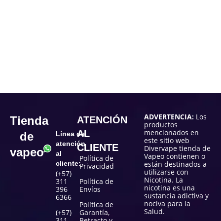
ADVERTENCIA:
Los
Tienda
ATENCIÓN
productos
mencionados en
AL
de
Línea de
este sitio web
atención
CLIENTE
Divervape tienda de
vapeo
al
Vapeo contienen o
Política de
cliente:
están destinados a
Privacidad
utilizarse con
(+57)
Nicotina. La
311
Política de
nicotina es una
396
Envíos
sustancia adictiva y
6366
nociva para la
Política de
Salud.
(+57)
Garantía,
311
Retracto y