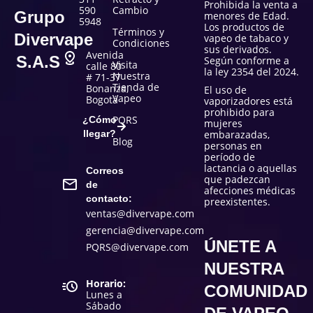
Prohibida la venta a
590
Cambio
Grupo
menores de Edad.
5948
Los productos de
Términos y
Divervape
vapeo de tabaco y
Condiciones
sus derivados.
Avenida
S.A.S
Según conforme a
Visita
calle 80
la ley 2354 del 2024.
Nuestra
# 71-37
Tienda de
Bonanza,
El uso de
Vapeo
Bogotá
vaporizadores está
prohibido para
PQRS
¿Cómo
mujeres
llegar?
embarazadas,
Blog
personas en
período de
lactancia o aquellas
Correos
que padezcan
de
afecciones médicas
contacto:
preexistentes.
ventas@divervape.com
gerencia@divervape.com
ÚNETE A
PQRS@divervape.com
NUESTRA
Horario:
COMUNIDAD
Lunes a
Sábado