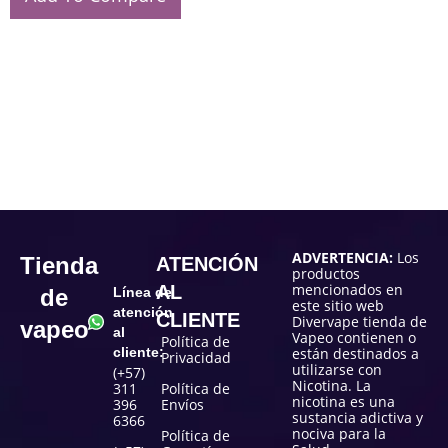
ADVERTENCIA:
Los
Tienda
ATENCIÓN
productos
mencionados en
AL
de
Línea de
este sitio web
atención
CLIENTE
Divervape tienda de
vapeo
al
Vapeo contienen o
Política de
cliente:
están destinados a
Privacidad
utilizarse con
(+57)
Nicotina. La
311
Política de
nicotina es una
396
Envíos
sustancia adictiva y
6366
nociva para la
Política de