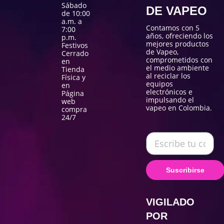
Sábado
DE VAPEO
de 10:00
a.m. a
Contamos con 5
7:00
años, ofreciendo los
p.m.
mejores productos
Festivos
de Vapeo,
Cerrado
comprometidos con
en
el medio ambiente
Tienda
al reciclar los
Física y
equipos
en
electrónicos e
Página
impulsando el
web
vapeo en Colombia.
compra
24/7
Suscribirse
VIGILADO
POR