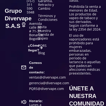
Salud.
(+57)
Garantía,
311
Retracto y
Prohibida la venta a
590
Cambio
Grupo
menores de Edad.
5948
Los productos de
Términos y
Divervape
vapeo de tabaco y
Condiciones
sus derivados.
Avenida
S.A.S
Según conforme a
Visita
calle 80
la ley 2354 del 2024.
Nuestra
# 71-37
Tienda de
Bonanza,
El uso de
Vapeo
Bogotá
vaporizadores está
prohibido para
PQRS
¿Cómo
mujeres
llegar?
embarazadas,
Blog
personas en
período de
lactancia o aquellas
Correos
que padezcan
de
afecciones médicas
contacto:
preexistentes.
ventas@divervape.com
gerencia@divervape.com
ÚNETE A
PQRS@divervape.com
NUESTRA
Horario:
COMUNIDAD
Lunes a