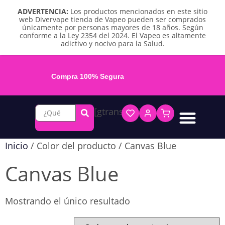
ADVERTENCIA:
Los productos mencionados en este sitio
web Divervape tienda de Vapeo pueden ser comprados
únicamente por personas mayores de 18 años. Según
conforme a la Ley 2354 del 2024. El Vapeo es altamente
adictivo y nocivo para la Salud.
Compra 100% Segura
[gtranslate]
Líquidos base libre
Líquidos sales de nicotina
Vape recargable
Repuestos y accesorios
Vape desechable
Vape herbal y destilado
Chicles y pouches de nicotina
Inicio
/ Color del producto / Canvas Blue
Canvas Blue
Mostrando el único resultado