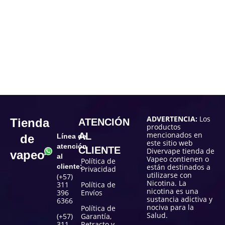
ADVERTENCIA:
Los
Tienda
ATENCIÓN
productos
mencionados en
AL
de
Línea de
este sitio web
atención
CLIENTE
Divervape tienda de
vapeo
al
Vapeo contienen o
Política de
cliente:
están destinados a
Privacidad
utilizarse con
(+57)
Nicotina. La
311
Política de
nicotina es una
396
Envíos
sustancia adictiva y
6366
nociva para la
Política de
Salud.
(+57)
Garantía,
311
Retracto y