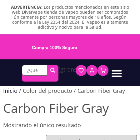
ADVERTENCIA:
Los productos mencionados en este sitio
web Divervape tienda de Vapeo pueden ser comprados
únicamente por personas mayores de 18 años. Según
conforme a la Ley 2354 del 2024. El Vapeo es altamente
adictivo y nocivo para la Salud.
Compra 100% Segura
[gtranslate]
Líquidos base libre
Líquidos sales de nicotina
Vape recargable
Repuestos y accesorios
Vape desechable
Vape herbal y destilado
Chicles y pouches de nicotina
Inicio
/ Color del producto / Carbon Fiber Gray
Carbon Fiber Gray
Mostrando el único resultado