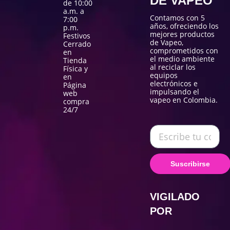
DE VAPEO
de 10:00
a.m. a
Contamos con 5
7:00
años, ofreciendo los
p.m.
mejores productos
Festivos
de Vapeo,
Cerrado
comprometidos con
en
el medio ambiente
Tienda
al reciclar los
Física y
equipos
en
electrónicos e
Página
impulsando el
web
vapeo en Colombia.
compra
24/7
Suscribirse
VIGILADO
POR