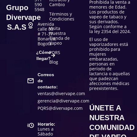
Prohibida la venta a
590
Cambio
Grupo
menores de Edad.
5948
Los productos de
Términos y
Divervape
vapeo de tabaco y
Condiciones
sus derivados.
Avenida
S.A.S
Según conforme a
Visita
calle 80
la ley 2354 del 2024.
Nuestra
# 71-37
Tienda de
Bonanza,
El uso de
Vapeo
Bogotá
vaporizadores está
prohibido para
PQRS
¿Cómo
mujeres
llegar?
embarazadas,
Blog
personas en
período de
lactancia o aquellas
Correos
que padezcan
de
afecciones médicas
contacto:
preexistentes.
ventas@divervape.com
gerencia@divervape.com
ÚNETE A
PQRS@divervape.com
NUESTRA
Horario:
COMUNIDAD
Lunes a
Sábado