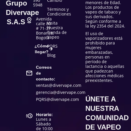
590
Cambio
Grupo
menores de Edad.
5948
Los productos de
Términos y
Divervape
vapeo de tabaco y
Condiciones
sus derivados.
Avenida
S.A.S
Según conforme a
Visita
calle 80
la ley 2354 del 2024.
Nuestra
# 71-37
Tienda de
Bonanza,
El uso de
Vapeo
Bogotá
vaporizadores está
prohibido para
PQRS
¿Cómo
mujeres
llegar?
embarazadas,
Blog
personas en
período de
lactancia o aquellas
Correos
que padezcan
de
afecciones médicas
contacto:
preexistentes.
ventas@divervape.com
gerencia@divervape.com
ÚNETE A
PQRS@divervape.com
NUESTRA
Horario:
COMUNIDAD
Lunes a
Sábado
DE VAPEO
de 10:00