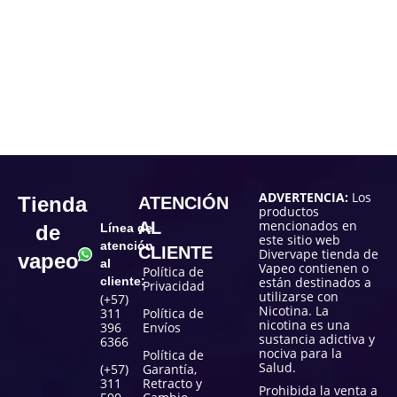
ADVERTENCIA:
Los
Tienda
ATENCIÓN
productos
mencionados en
AL
de
Línea de
este sitio web
atención
CLIENTE
Divervape tienda de
vapeo
al
Vapeo contienen o
Política de
cliente:
están destinados a
Privacidad
utilizarse con
(+57)
Nicotina. La
311
Política de
nicotina es una
396
Envíos
sustancia adictiva y
6366
nociva para la
Política de
Salud.
(+57)
Garantía,
311
Retracto y
Prohibida la venta a