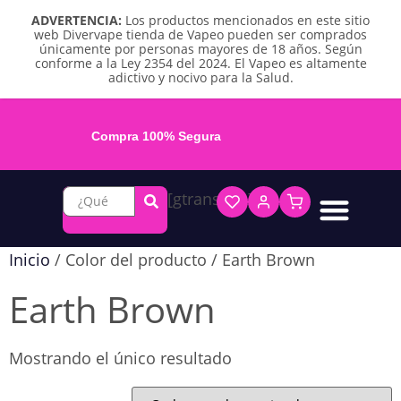
ADVERTENCIA:
Los productos mencionados en este sitio
web Divervape tienda de Vapeo pueden ser comprados
únicamente por personas mayores de 18 años. Según
conforme a la Ley 2354 del 2024. El Vapeo es altamente
adictivo y nocivo para la Salud.
Compra 100% Segura
[gtranslate]
Líquidos base libre
Líquidos sales de nicotina
Vape recargable
Repuestos y accesorios
Vape desechable
Vape herbal y destilado
Chicles y pouches de nicotina
Inicio
/ Color del producto / Earth Brown
Earth Brown
Mostrando el único resultado