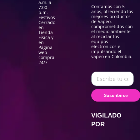
a.m. a
Contamos con 5
7:00
años, ofreciendo los
p.m.
mejores productos
Festivos
de Vapeo,
Cerrado
comprometidos con
en
el medio ambiente
Tienda
al reciclar los
Física y
equipos
en
electrónicos e
Página
impulsando el
web
vapeo en Colombia.
compra
24/7
Suscribirse
VIGILADO
POR