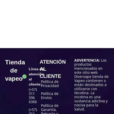
ADVERTENCIA:
Los
Tienda
ATENCIÓN
productos
mencionados en
AL
de
Línea de
este sitio web
atención
CLIENTE
Divervape tienda de
vapeo
al
Vapeo contienen o
Política de
cliente:
están destinados a
Privacidad
utilizarse con
(+57)
Nicotina. La
311
Política de
nicotina es una
396
Envíos
sustancia adictiva y
6366
nociva para la
Política de
Salud.
(+57)
Garantía,
311
Retracto y