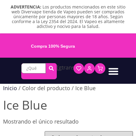
ADVERTENCIA:
Los productos mencionados en este sitio
web Divervape tienda de Vapeo pueden ser comprados
únicamente por personas mayores de 18 años. Según
conforme a la Ley 2354 del 2024. El Vapeo es altamente
adictivo y nocivo para la Salud.
Compra 100% Segura
[gtranslate]
Líquidos base libre
Líquidos sales de nicotina
Vape recargable
Repuestos y accesorios
Vape desechable
Vape herbal y destilado
Chicles y pouches de nicotina
Inicio
/ Color del producto / Ice Blue
Ice Blue
Mostrando el único resultado