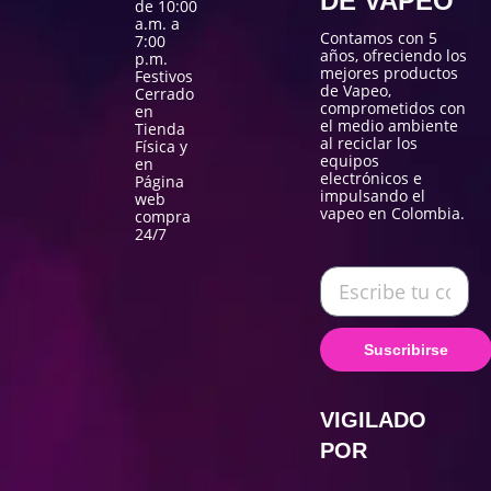
DE VAPEO
de 10:00
a.m. a
Contamos con 5
7:00
años, ofreciendo los
p.m.
mejores productos
Festivos
de Vapeo,
Cerrado
comprometidos con
en
el medio ambiente
Tienda
al reciclar los
Física y
equipos
en
electrónicos e
Página
impulsando el
web
vapeo en Colombia.
compra
24/7
Suscribirse
VIGILADO
POR