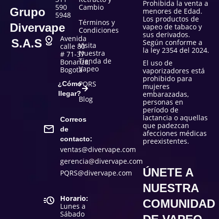
Prohibida la venta a
590
Cambio
Grupo
menores de Edad.
5948
Los productos de
Términos y
Divervape
vapeo de tabaco y
Condiciones
sus derivados.
Avenida
S.A.S
Según conforme a
Visita
calle 80
la ley 2354 del 2024.
Nuestra
# 71-37
Tienda de
Bonanza,
El uso de
Vapeo
Bogotá
vaporizadores está
prohibido para
PQRS
¿Cómo
mujeres
llegar?
embarazadas,
Blog
personas en
período de
lactancia o aquellas
Correos
que padezcan
de
afecciones médicas
contacto:
preexistentes.
ventas@divervape.com
gerencia@divervape.com
ÚNETE A
PQRS@divervape.com
NUESTRA
Horario:
COMUNIDAD
Lunes a
Sábado