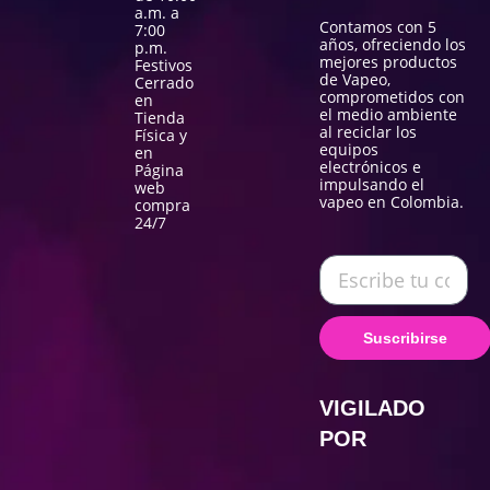
a.m. a
Contamos con 5
7:00
años, ofreciendo los
p.m.
mejores productos
Festivos
de Vapeo,
Cerrado
comprometidos con
en
el medio ambiente
Tienda
al reciclar los
Física y
equipos
en
electrónicos e
Página
impulsando el
web
vapeo en Colombia.
compra
24/7
Suscribirse
VIGILADO
POR