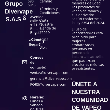
590
Cambio
Grupo
menores de Edad.
5948
Los productos de
Términos y
Divervape
vapeo de tabaco y
Condiciones
sus derivados.
Avenida
S.A.S
Según conforme a
Visita
calle 80
la ley 2354 del 2024.
Nuestra
# 71-37
Tienda de
Bonanza,
El uso de
Vapeo
Bogotá
vaporizadores está
prohibido para
PQRS
¿Cómo
mujeres
llegar?
embarazadas,
Blog
personas en
período de
lactancia o aquellas
Correos
que padezcan
de
afecciones médicas
contacto:
preexistentes.
ventas@divervape.com
gerencia@divervape.com
ÚNETE A
PQRS@divervape.com
NUESTRA
Horario:
COMUNIDAD
Lunes a
Sábado
DE VAPEO
de 10:00