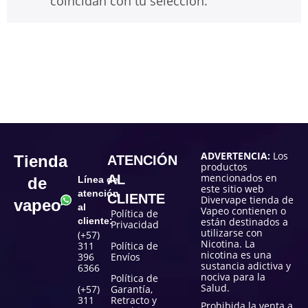
coincidan con tu selección.
ADVERTENCIA:
Los
Tienda
ATENCIÓN
productos
mencionados en
AL
de
Línea de
este sitio web
atención
CLIENTE
Divervape tienda de
vapeo
al
Vapeo contienen o
Política de
cliente:
están destinados a
Privacidad
utilizarse con
(+57)
Nicotina. La
311
Política de
nicotina es una
396
Envíos
sustancia adictiva y
6366
nociva para la
Política de
Salud.
(+57)
Garantía,
311
Retracto y
Prohibida la venta a