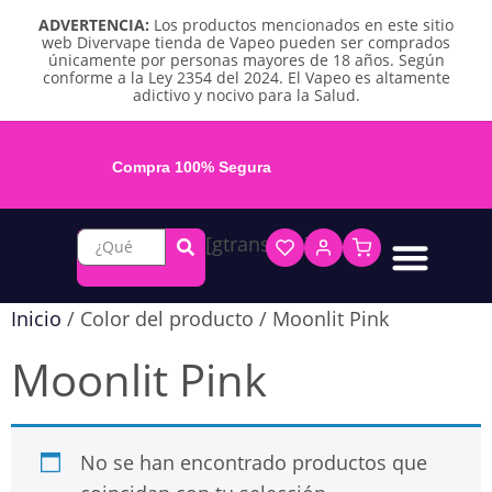
ADVERTENCIA:
Los productos mencionados en este sitio
web Divervape tienda de Vapeo pueden ser comprados
únicamente por personas mayores de 18 años. Según
conforme a la Ley 2354 del 2024. El Vapeo es altamente
adictivo y nocivo para la Salud.
Compra 100% Segura
[gtranslate]
Líquidos base libre
Líquidos sales de nicotina
Vape recargable
Repuestos y accesorios
Vape desechable
Vape herbal y destilado
Chicles y pouches de nicotina
Inicio
/ Color del producto / Moonlit Pink
Moonlit Pink
No se han encontrado productos que