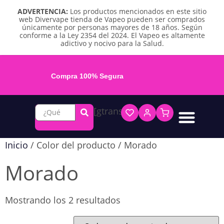
ADVERTENCIA:
Los productos mencionados en este sitio
web Divervape tienda de Vapeo pueden ser comprados
únicamente por personas mayores de 18 años. Según
conforme a la Ley 2354 del 2024. El Vapeo es altamente
adictivo y nocivo para la Salud.
Compra 100% Segura
[gtranslate]
Líquidos base libre
Líquidos sales de nicotina
Vape recargable
Repuestos y accesorios
Vape desechable
Vape herbal y destilado
Chicles y pouches de nicotina
Inicio
/ Color del producto / Morado
Morado
Mostrando los 2 resultados