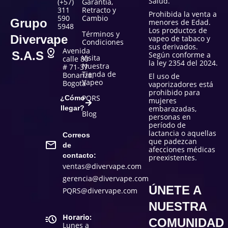
Salud.
(+57)
Garantía,
311
Retracto y
Prohibida la venta a
590
Cambio
Grupo
menores de Edad.
5948
Los productos de
Términos y
Divervape
vapeo de tabaco y
Condiciones
sus derivados.
Avenida
S.A.S
Según conforme a
Visita
calle 80
la ley 2354 del 2024.
Nuestra
# 71-37
Tienda de
Bonanza,
El uso de
Vapeo
Bogotá
vaporizadores está
prohibido para
PQRS
¿Cómo
mujeres
llegar?
embarazadas,
Blog
personas en
período de
lactancia o aquellas
Correos
que padezcan
de
afecciones médicas
contacto:
preexistentes.
ventas@divervape.com
gerencia@divervape.com
ÚNETE A
PQRS@divervape.com
NUESTRA
Horario:
COMUNIDAD
Lunes a