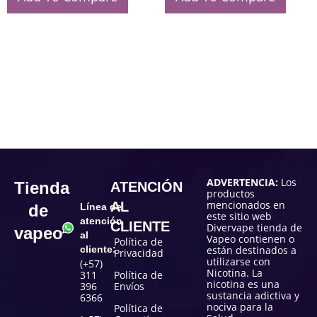
ADVERTENCIA:
Los
Tienda
ATENCIÓN
productos
mencionados en
AL
de
Línea de
este sitio web
atención
CLIENTE
Divervape tienda de
vapeo
al
Vapeo contienen o
Política de
cliente:
están destinados a
Privacidad
utilizarse con
(+57)
Nicotina. La
311
Política de
nicotina es una
396
Envíos
sustancia adictiva y
6366
nociva para la
Política de