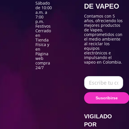
Sábado
DE VAPEO
de 10:00
a.m. a
Contamos con 5
7:00
años, ofreciendo los
p.m.
mejores productos
Festivos
de Vapeo,
Cerrado
comprometidos con
en
el medio ambiente
Tienda
al reciclar los
Física y
equipos
en
electrónicos e
Página
impulsando el
web
vapeo en Colombia.
compra
24/7
Suscribirse
VIGILADO
POR