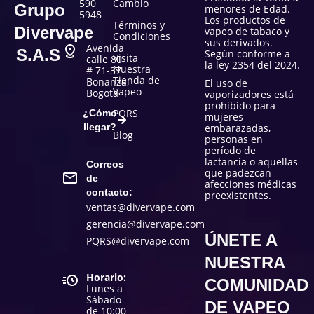
590
Cambio
Grupo
menores de Edad.
5948
Los productos de
Términos y
Divervape
vapeo de tabaco y
Condiciones
sus derivados.
Avenida
S.A.S
Según conforme a
Visita
calle 80
la ley 2354 del 2024.
Nuestra
# 71-37
Tienda de
Bonanza,
El uso de
Vapeo
Bogotá
vaporizadores está
prohibido para
PQRS
¿Cómo
mujeres
llegar?
embarazadas,
Blog
personas en
período de
lactancia o aquellas
Correos
que padezcan
de
afecciones médicas
contacto:
preexistentes.
ventas@divervape.com
gerencia@divervape.com
ÚNETE A
PQRS@divervape.com
NUESTRA
Horario:
COMUNIDAD
Lunes a
Sábado
DE VAPEO
de 10:00