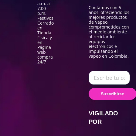
a.m. a
Contamos con 5
7:00
años, ofreciendo los
p.m.
mejores productos
Festivos
de Vapeo,
Cerrado
comprometidos con
en
el medio ambiente
Tienda
al reciclar los
Física y
equipos
en
electrónicos e
Página
impulsando el
web
vapeo en Colombia.
compra
24/7
Suscribirse
VIGILADO
POR