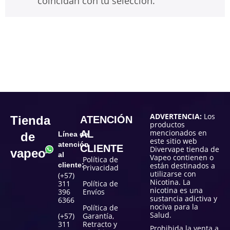
coincidan con tu selección.
ADVERTENCIA:
Los
Tienda
ATENCIÓN
productos
mencionados en
AL
de
Línea de
este sitio web
atención
CLIENTE
Divervape tienda de
vapeo
al
Vapeo contienen o
Política de
cliente:
están destinados a
Privacidad
utilizarse con
(+57)
Nicotina. La
311
Política de
nicotina es una
396
Envíos
sustancia adictiva y
6366
nociva para la
Política de
Salud.
(+57)
Garantía,
311
Retracto y
Prohibida la venta a