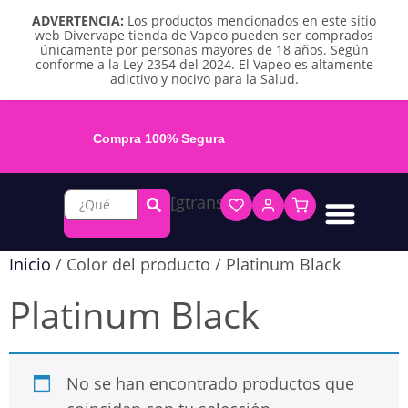
ADVERTENCIA:
Los productos mencionados en este sitio
web Divervape tienda de Vapeo pueden ser comprados
únicamente por personas mayores de 18 años. Según
conforme a la Ley 2354 del 2024. El Vapeo es altamente
adictivo y nocivo para la Salud.
Compra 100% Segura
[gtranslate]
Líquidos base libre
Líquidos sales de nicotina
Vape recargable
Repuestos y accesorios
Vape desechable
Vape herbal y destilado
Chicles y pouches de nicotina
Inicio
/ Color del producto / Platinum Black
Platinum Black
No se han encontrado productos que