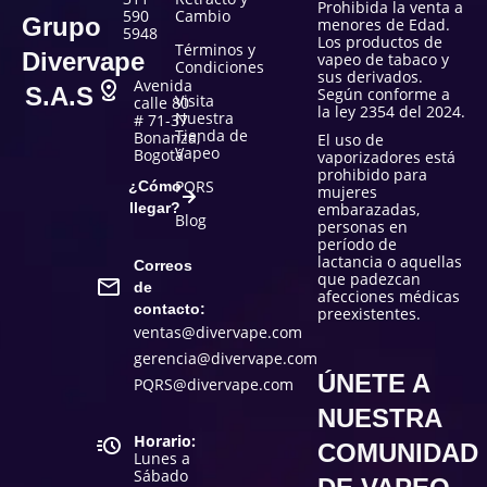
Prohibida la venta a
590
Cambio
Grupo
menores de Edad.
5948
Los productos de
Términos y
Divervape
vapeo de tabaco y
Condiciones
sus derivados.
Avenida
S.A.S
Según conforme a
Visita
calle 80
la ley 2354 del 2024.
Nuestra
# 71-37
Tienda de
Bonanza,
El uso de
Vapeo
Bogotá
vaporizadores está
prohibido para
PQRS
¿Cómo
mujeres
llegar?
embarazadas,
Blog
personas en
período de
lactancia o aquellas
Correos
que padezcan
de
afecciones médicas
contacto:
preexistentes.
ventas@divervape.com
gerencia@divervape.com
ÚNETE A
PQRS@divervape.com
NUESTRA
Horario:
COMUNIDAD
Lunes a
Sábado