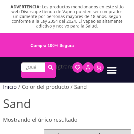
ADVERTENCIA:
Los productos mencionados en este sitio
web Divervape tienda de Vapeo pueden ser comprados
únicamente por personas mayores de 18 años. Según
conforme a la Ley 2354 del 2024. El Vapeo es altamente
adictivo y nocivo para la Salud.
Compra 100% Segura
[gtranslate]
Líquidos base libre
Líquidos sales de nicotina
Vape recargable
Repuestos y accesorios
Vape desechable
Vape herbal y destilado
Chicles y pouches de nicotina
Inicio
/ Color del producto / Sand
Sand
Mostrando el único resultado