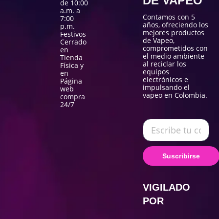
DE VAPEO
de 10:00
a.m. a
Contamos con 5
7:00
años, ofreciendo los
p.m.
mejores productos
Festivos
de Vapeo,
Cerrado
comprometidos con
en
el medio ambiente
Tienda
al reciclar los
Física y
equipos
en
electrónicos e
Página
impulsando el
web
vapeo en Colombia.
compra
24/7
Suscribirse
VIGILADO
POR