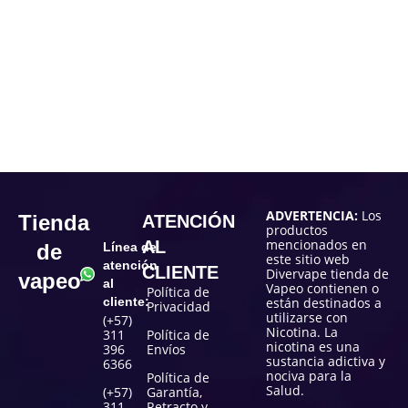
ADVERTENCIA:
Los
Tienda
ATENCIÓN
productos
mencionados en
AL
de
Línea de
este sitio web
atención
CLIENTE
Divervape tienda de
vapeo
al
Vapeo contienen o
Política de
cliente:
están destinados a
Privacidad
utilizarse con
(+57)
Nicotina. La
311
Política de
nicotina es una
396
Envíos
sustancia adictiva y
6366
nociva para la
Política de
Salud.
(+57)
Garantía,
311
Retracto y