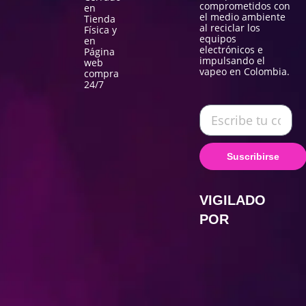
comprometidos con
en
el medio ambiente
Tienda
al reciclar los
Física y
equipos
en
electrónicos e
Página
impulsando el
web
vapeo en Colombia.
compra
24/7
Suscribirse
VIGILADO
POR