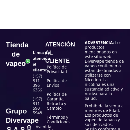
ADVERTENCIA:
Los
Tienda
ATENCIÓN
productos
mencionados en
AL
de
Línea de
este sitio web
atención
CLIENTE
Divervape tienda de
vapeo
al
Vapeo contienen o
Política de
cliente:
están destinados a
Privacidad
utilizarse con
(+57)
Nicotina. La
311
Política de
nicotina es una
396
Envíos
sustancia adictiva y
6366
nociva para la
Política de
Salud.
(+57)
Garantía,
311
Retracto y
Prohibida la venta a
590
Cambio
Grupo
menores de Edad.
5948
Los productos de
Términos y
Divervape
vapeo de tabaco y
Condiciones
sus derivados.
Avenida
S.A.S
Según conforme a