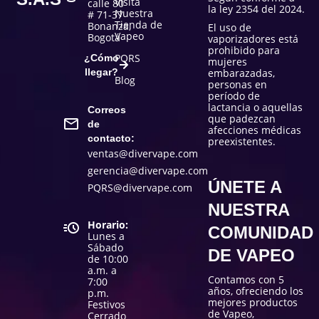
Visita
calle 80
la ley 2354 del 2024.
Nuestra
# 71-37
Tienda de
Bonanza,
El uso de
Vapeo
Bogotá
vaporizadores está
prohibido para
PQRS
¿Cómo
mujeres
llegar?
embarazadas,
Blog
personas en
período de
lactancia o aquellas
Correos
que padezcan
de
afecciones médicas
contacto:
preexistentes.
ventas@divervape.com
gerencia@divervape.com
ÚNETE A
PQRS@divervape.com
NUESTRA
Horario:
COMUNIDAD
Lunes a
Sábado
DE VAPEO
de 10:00
a.m. a
Contamos con 5
7:00
años, ofreciendo los
p.m.
mejores productos
Festivos
de Vapeo,
Cerrado