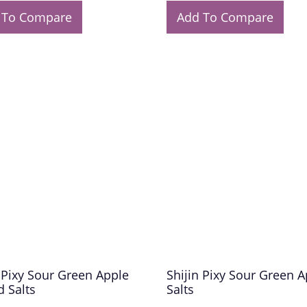
 To Compare
Add To Compare
 Pixy Sour Green Apple
Shijin Pixy Sour Green 
d Salts
Salts