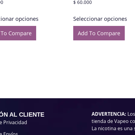
00
$
60.000
cionar opciones
Seleccionar opciones
 To Compare
Add To Compare
ADVERTENCIA:
Los
ÓN AL CLIENTE
tienda de Vapeo co
de Privacidad
La nicotina es una 
de Envíos