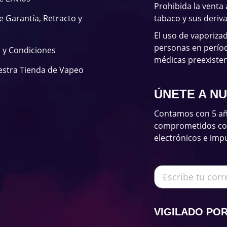
Prohibida la venta
de Garantía, Retracto y
tabaco y sus deriv
El uso de vaporiza
personas en períod
 y Condiciones
médicas preexisten
estra Tienda de Vapeo
ÚNETE A N
Contamos con 5 añ
comprometidos con 
electrónicos e imp
VIGILADO PO