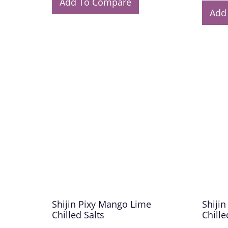
Add To Compare
Add
Shijin Pixy Mango Lime
Shijin
Chilled Salts
Chille