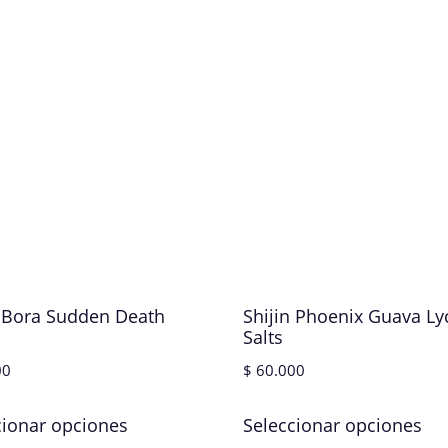
n Bora Sudden Death
Shijin Phoenix Guava L
Salts
00
$
60.000
cionar opciones
Seleccionar opciones