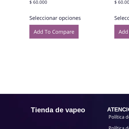
$
60.000
$
60.0
Seleccionar opciones
Selec
Add To Compare
Add
Tienda de vapeo
ATENCI
Política 
Política 