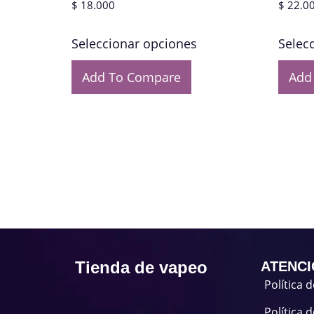
$
18.000
$
22.0
Seleccionar opciones
Selec
Add To Compare
Add
Tienda de vapeo
ATENCI
Política 
Política 