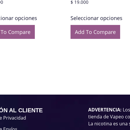
00
$
19.000
cionar opciones
Seleccionar opciones
 To Compare
Add To Compare
ADVERTENCIA:
Los
ÓN AL CLIENTE
tienda de Vapeo co
de Privacidad
La nicotina es una 
de Envíos