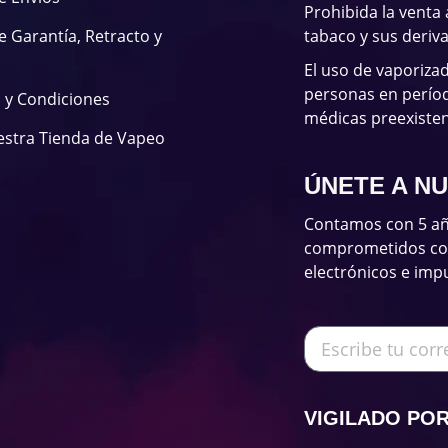
Prohibida la venta
de Garantía, Retracto y
tabaco y sus deriv
El uso de vaporiza
personas en períod
 y Condiciones
médicas preexisten
estra Tienda de Vapeo
ÚNETE A N
Contamos con 5 añ
comprometidos con 
electrónicos e imp
VIGILADO PO