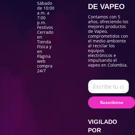
Sábado
DE VAPEO
de 10:00
a.m. a
Contamos con 5
7:00
años, ofreciendo los
p.m.
mejores productos
Festivos
de Vapeo,
Cerrado
comprometidos con
en
el medio ambiente
Tienda
al reciclar los
Física y
equipos
en
electrónicos e
Página
impulsando el
web
vapeo en Colombia.
compra
24/7
Suscribirse
VIGILADO
POR