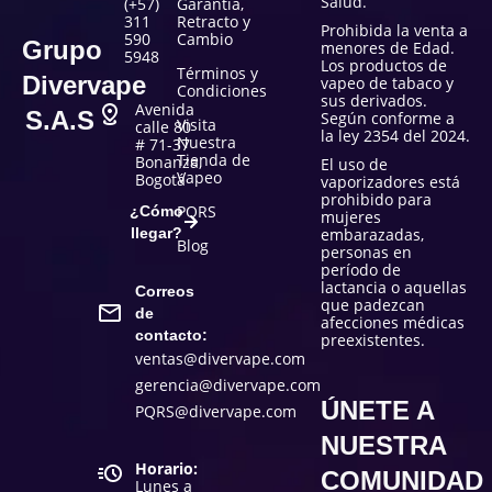
Salud.
(+57)
Garantía,
311
Retracto y
Prohibida la venta a
590
Cambio
Grupo
menores de Edad.
5948
Los productos de
Términos y
Divervape
vapeo de tabaco y
Condiciones
sus derivados.
Avenida
S.A.S
Según conforme a
Visita
calle 80
la ley 2354 del 2024.
Nuestra
# 71-37
Tienda de
Bonanza,
El uso de
Vapeo
Bogotá
vaporizadores está
prohibido para
PQRS
¿Cómo
mujeres
llegar?
embarazadas,
Blog
personas en
período de
lactancia o aquellas
Correos
que padezcan
de
afecciones médicas
contacto:
preexistentes.
ventas@divervape.com
gerencia@divervape.com
ÚNETE A
PQRS@divervape.com
NUESTRA
Horario:
COMUNIDAD
Lunes a