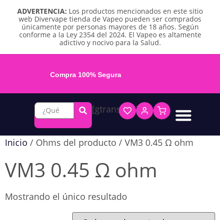
ADVERTENCIA:
Los productos mencionados en este sitio
web Divervape tienda de Vapeo pueden ser comprados
únicamente por personas mayores de 18 años. Según
conforme a la Ley 2354 del 2024. El Vapeo es altamente
adictivo y nocivo para la Salud.
Compra 100% Segura
[gtranslate]
Líquidos base libre
Líquidos sales de nicotina
Vape recargable
Repuestos y accesorios
Vape desechable
Vape herbal y destilado
Chicles y pouches de nicotina
Inicio
/ Ohms del producto / VM3 0.45 Ω ohm
VM3 0.45 Ω ohm
Mostrando el único resultado