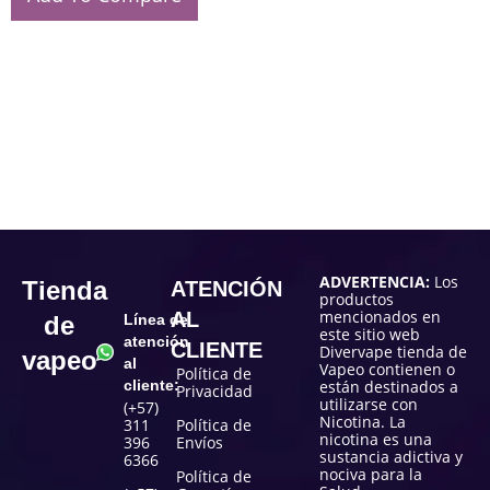
ADVERTENCIA:
Los
Tienda
ATENCIÓN
productos
mencionados en
AL
de
Línea de
este sitio web
atención
CLIENTE
Divervape tienda de
vapeo
al
Vapeo contienen o
Política de
cliente:
están destinados a
Privacidad
utilizarse con
(+57)
Nicotina. La
311
Política de
nicotina es una
396
Envíos
sustancia adictiva y
6366
nociva para la
Política de