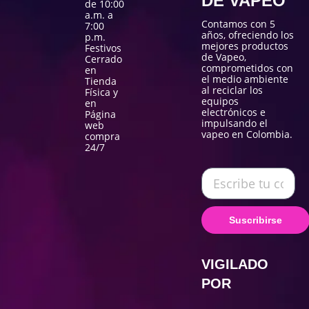
DE VAPEO
de 10:00
a.m. a
Contamos con 5
7:00
años, ofreciendo los
p.m.
mejores productos
Festivos
de Vapeo,
Cerrado
comprometidos con
en
el medio ambiente
Tienda
al reciclar los
Física y
equipos
en
electrónicos e
Página
impulsando el
web
vapeo en Colombia.
compra
24/7
Suscribirse
VIGILADO
POR