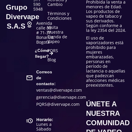
Prohibida la venta a
590
Cambio
Grupo
menores de Edad.
5948
Los productos de
Términos y
Divervape
vapeo de tabaco y
Condiciones
sus derivados.
Avenida
S.A.S
Según conforme a
Visita
calle 80
la ley 2354 del 2024.
Nuestra
# 71-37
Tienda de
Bonanza,
El uso de
Vapeo
Bogotá
vaporizadores está
prohibido para
PQRS
¿Cómo
mujeres
llegar?
embarazadas,
Blog
personas en
período de
lactancia o aquellas
Correos
que padezcan
de
afecciones médicas
contacto:
preexistentes.
ventas@divervape.com
gerencia@divervape.com
ÚNETE A
PQRS@divervape.com
NUESTRA
Horario:
COMUNIDAD
Lunes a
Sábado