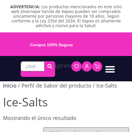
ADVERTENCIA:
Los productos mencionados en este sitio
web Divervape tienda de Vapeo pueden ser comprados
únicamente por personas mayores de 18 años. Según
conforme a la Ley 2354 del 2024. El Vapeo es altamente
adictivo y nocivo para la Salud.
Compra 100% Segura
[gtranslate]
Líquidos base libre
Líquidos sales de nicotina
Vape recargable
Repuestos y accesorios
Vape desechable
Vape herbal y destilado
Chicles y pouches de nicotina
Inicio
/ Perfil de Sabor del producto / Ice-Salts
Ice-Salts
Mostrando el único resultado