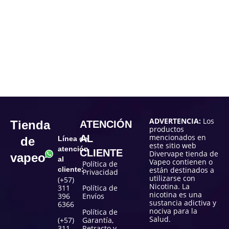
ADVERTENCIA:
Los
Tienda
ATENCIÓN
productos
mencionados en
AL
de
Línea de
este sitio web
atención
CLIENTE
Divervape tienda de
vapeo
al
Vapeo contienen o
Política de
cliente:
están destinados a
Privacidad
utilizarse con
(+57)
Nicotina. La
311
Política de
nicotina es una
396
Envíos
sustancia adictiva y
6366
nociva para la
Política de
Salud.
(+57)
Garantía,
311
Retracto y