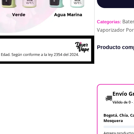
Bater
Categorias:
Vaporizador Port
Producto comp
Envío G
🚚
Válido de 0 -
Bogotá, Chía, C
Mosquera
Agrega productos