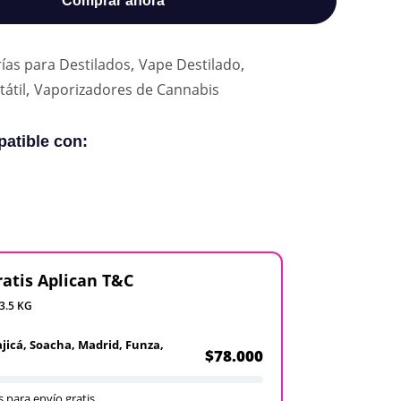
Comprar ahora
,
,
ías para Destilados
Vape Destilado
,
átil
Vaporizadores de Cannabis
atible con:
ratis Aplican T&C
 3.5 KG
ajicá, Soacha, Madrid, Funza,
$78.000
 para envío gratis