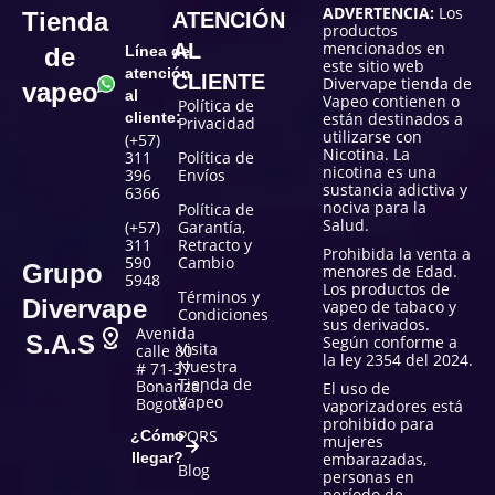
ADVERTENCIA:
Los
Tienda
ATENCIÓN
productos
mencionados en
AL
de
Línea de
este sitio web
atención
CLIENTE
Divervape tienda de
vapeo
al
Vapeo contienen o
Política de
cliente:
están destinados a
Privacidad
utilizarse con
(+57)
Nicotina. La
311
Política de
nicotina es una
396
Envíos
sustancia adictiva y
6366
nociva para la
Política de
Salud.
(+57)
Garantía,
311
Retracto y
Prohibida la venta a
590
Cambio
Grupo
menores de Edad.
5948
Los productos de
Términos y
Divervape
vapeo de tabaco y
Condiciones
sus derivados.
Avenida
S.A.S
Según conforme a
Visita
calle 80
la ley 2354 del 2024.
Nuestra
# 71-37
Tienda de
Bonanza,
El uso de
Vapeo
Bogotá
vaporizadores está
prohibido para
PQRS
¿Cómo
mujeres
llegar?
embarazadas,
Blog
personas en
período de