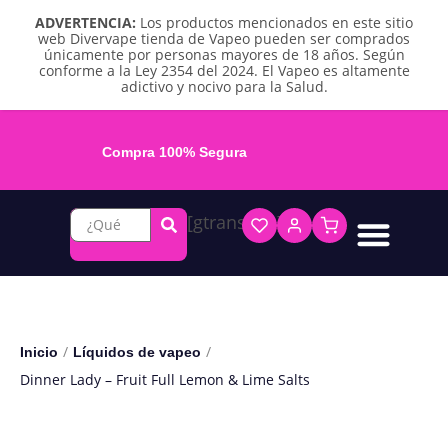
ADVERTENCIA:
Los productos mencionados en este sitio
web Divervape tienda de Vapeo pueden ser comprados
únicamente por personas mayores de 18 años. Según
conforme a la Ley 2354 del 2024. El Vapeo es altamente
adictivo y nocivo para la Salud.
Compra 100% Segura
[gtranslate]
Líquidos base libre
Líquidos sales de nicotina
Vape recargable
Repuestos y accesorios
Vape desechable
Vape herbal y destilado
Chicles y pouches de nicotina
/
/
Inicio
Líquidos de vapeo
Dinner Lady – Fruit Full Lemon & Lime Salts