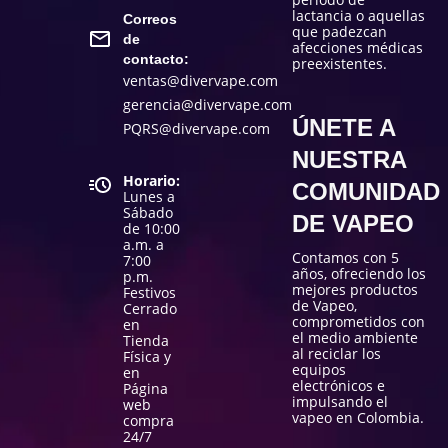
lactancia o aquellas
Correos
que padezcan
de
afecciones médicas
contacto:
preexistentes.
ventas@divervape.com
gerencia@divervape.com
ÚNETE A
PQRS@divervape.com
NUESTRA
Horario:
COMUNIDAD
Lunes a
Sábado
DE VAPEO
de 10:00
a.m. a
Contamos con 5
7:00
años, ofreciendo los
p.m.
mejores productos
Festivos
de Vapeo,
Cerrado
comprometidos con
en
el medio ambiente
Tienda
al reciclar los
Física y
equipos
en
electrónicos e
Página
impulsando el
web
vapeo en Colombia.
compra
24/7