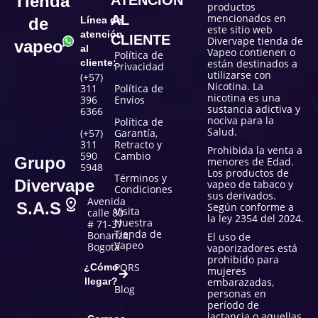
Tienda
productos
mencionados en
AL
de
Línea de
este sitio web
atención
CLIENTE
Divervape tienda de
vapeo
al
Vapeo contienen o
Política de
cliente:
están destinados a
Privacidad
utilizarse con
(+57)
Nicotina. La
311
Política de
nicotina es una
396
Envíos
sustancia adictiva y
6366
nociva para la
Política de
Salud.
(+57)
Garantía,
311
Retracto y
Prohibida la venta a
590
Cambio
Grupo
menores de Edad.
5948
Los productos de
Términos y
Divervape
vapeo de tabaco y
Condiciones
sus derivados.
Avenida
S.A.S
Según conforme a
Visita
calle 80
la ley 2354 del 2024.
Nuestra
# 71-37
Tienda de
Bonanza,
El uso de
Vapeo
Bogotá
vaporizadores está
prohibido para
PQRS
¿Cómo
mujeres
llegar?
embarazadas,
Blog
personas en
período de
lactancia o aquellas