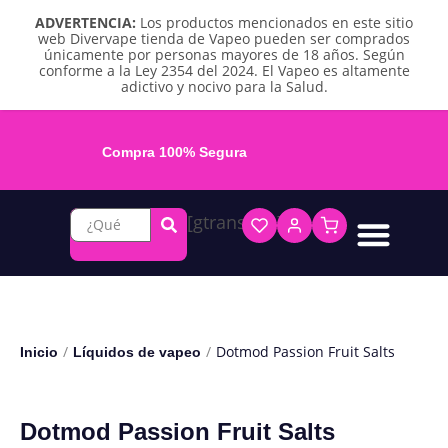
ADVERTENCIA:
Los productos mencionados en este sitio
web Divervape tienda de Vapeo pueden ser comprados
únicamente por personas mayores de 18 años. Según
conforme a la Ley 2354 del 2024. El Vapeo es altamente
adictivo y nocivo para la Salud.
Compra 100% Segura
[gtranslate]
Líquidos base libre
Líquidos sales de nicotina
Vape recargable
Repuestos y accesorios
Vape desechable
Vape herbal y destilado
Chicles y pouches de nicotina
/
/
Dotmod Passion Fruit Salts
Inicio
Líquidos de vapeo
Dotmod Passion Fruit Salts