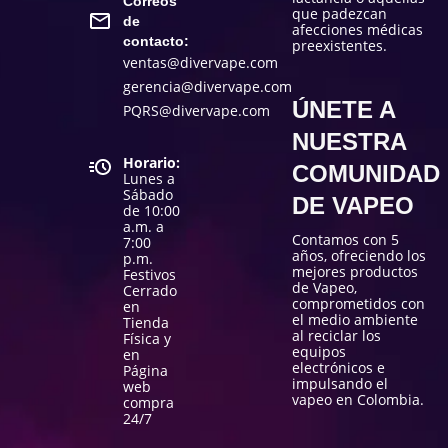
Correos
que padezcan
de
afecciones médicas
contacto:
preexistentes.
ventas@divervape.com
gerencia@divervape.com
ÚNETE A
PQRS@divervape.com
NUESTRA
Horario:
COMUNIDAD
Lunes a
Sábado
DE VAPEO
de 10:00
a.m. a
Contamos con 5
7:00
años, ofreciendo los
p.m.
mejores productos
Festivos
de Vapeo,
Cerrado
comprometidos con
en
el medio ambiente
Tienda
al reciclar los
Física y
equipos
en
electrónicos e
Página
impulsando el
web
vapeo en Colombia.
compra
24/7