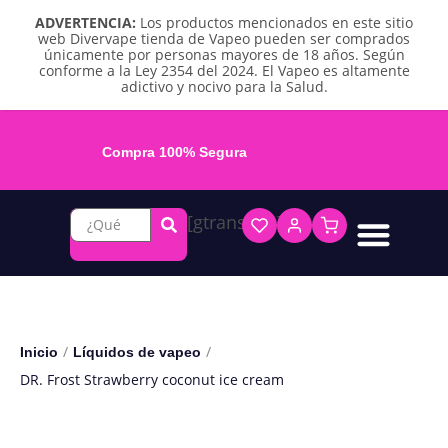
ADVERTENCIA:
Los productos mencionados en este sitio
web Divervape tienda de Vapeo pueden ser comprados
únicamente por personas mayores de 18 años. Según
conforme a la Ley 2354 del 2024. El Vapeo es altamente
adictivo y nocivo para la Salud.
Compra 100% Segura
[gtranslate]
Líquidos base libre
Líquidos sales de nicotina
Vape recargable
Repuestos y accesorios
Vape desechable
Vape herbal y destilado
Chicles y pouches de nicotina
/
/
Inicio
Líquidos de vapeo
DR. Frost Strawberry coconut ice cream