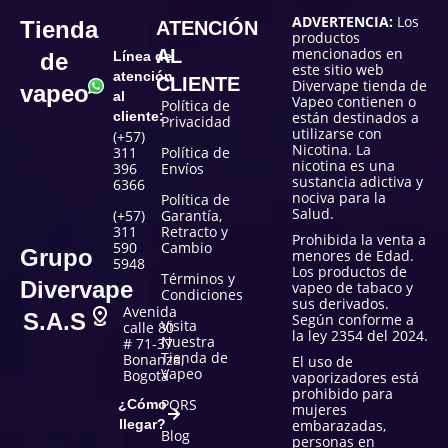
ADVERTENCIA:
Los
Tienda
ATENCIÓN
productos
mencionados en
AL
de
Línea de
este sitio web
atención
CLIENTE
Divervape tienda de
vapeo
al
Vapeo contienen o
Política de
cliente:
están destinados a
Privacidad
utilizarse con
(+57)
Nicotina. La
311
Política de
nicotina es una
396
Envíos
sustancia adictiva y
6366
nociva para la
Política de
Salud.
(+57)
Garantía,
311
Retracto y
Prohibida la venta a
590
Cambio
Grupo
menores de Edad.
5948
Los productos de
Términos y
Divervape
vapeo de tabaco y
Condiciones
sus derivados.
Avenida
S.A.S
Según conforme a
Visita
calle 80
la ley 2354 del 2024.
Nuestra
# 71-37
Tienda de
Bonanza,
El uso de
Vapeo
Bogotá
vaporizadores está
prohibido para
PQRS
¿Cómo
mujeres
llegar?
embarazadas,
Blog
personas en