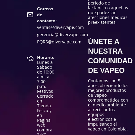
período de
lactancia o aquellas
Correos
que padezcan
de
afecciones médicas
contacto:
preexistentes.
ventas@divervape.com
gerencia@divervape.com
ÚNETE A
PQRS@divervape.com
NUESTRA
Horario:
COMUNIDAD
Lunes a
Sábado
DE VAPEO
de 10:00
a.m. a
Contamos con 5
7:00
años, ofreciendo los
p.m.
mejores productos
Festivos
de Vapeo,
Cerrado
comprometidos con
en
el medio ambiente
Tienda
al reciclar los
Física y
equipos
en
electrónicos e
Página
impulsando el
web
vapeo en Colombia.
compra
24/7