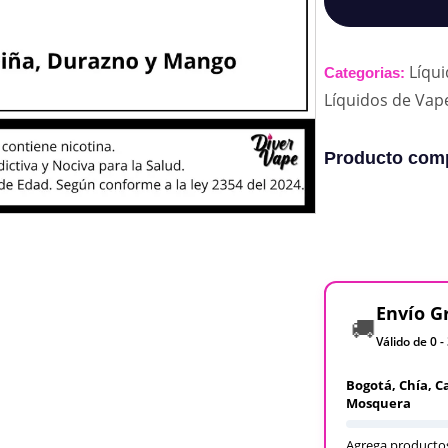
Líqu
Categorias:
Líquidos de Vap
Producto comp
Envío G
🚚
Válido de 0 -
Bogotá, Chía, C
Mosquera
Agrega productos