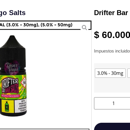
go Salts
Drifter Ba
$
60.00
Impuestos incluid
3.0% - 30mg