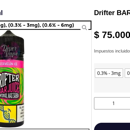
l
Drifter BA
$
75.00
Impuestos incluid
0.3% - 3mg
0