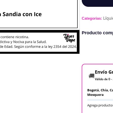
Líqu
Categorias:
Producto comp
Envío G
🚚
Válido de 0 -
Bogotá, Chía, C
Mosquera
Agrega productos