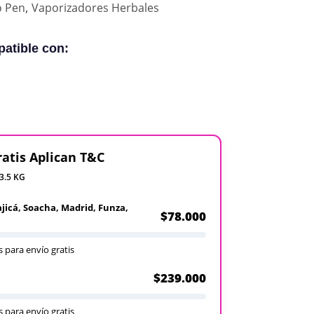
,
o Pen
Vaporizadores Herbales
atible con:
ratis Aplican T&C
 3.5 KG
ajicá, Soacha, Madrid, Funza,
$78.000
 para envío gratis
$239.000
 para envío gratis