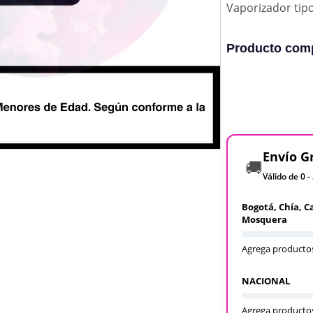
Vaporizador tip
Producto comp
Envío G
🚚
Válido de 0 -
Bogotá, Chía, C
Mosquera
Agrega productos
NACIONAL
Agrega productos