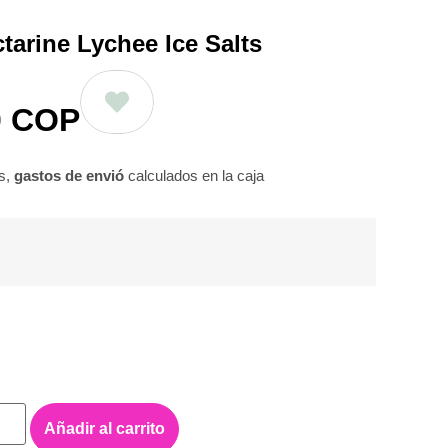
ctarine Lychee Ice Salts
0
COP
os,
gastos de envió
calculados en la caja
Añadir al carrito