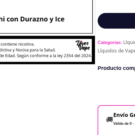
Líqu
Categorias:
Líquidos de Vap
Producto comp
Envío G
🚚
Válido de 0 -