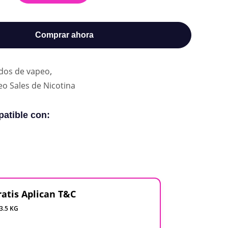
Comprar ahora
,
idos de vapeo
eo Sales de Nicotina
atible con:
ratis Aplican T&C
 3.5 KG