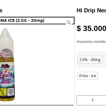
s
Hi Drip Ne
$
35.00
Impuestos incluid
2.0% - 20mg
Frios - Ice