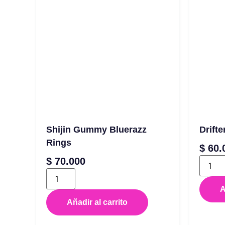
Shijin Gummy Bluerazz
Drift
Rings
$
60.
$
70.000
A
Añadir al carrito