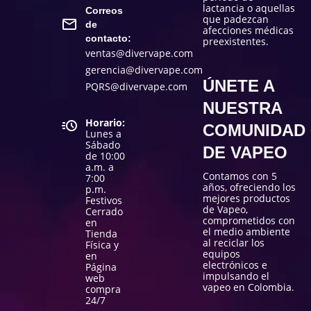
lactancia o aquellas
Correos
que padezcan
de
afecciones médicas
contacto:
preexistentes.
ventas@divervape.com
gerencia@divervape.com
ÚNETE A
PQRS@divervape.com
NUESTRA
Horario:
COMUNIDAD
Lunes a
Sábado
DE VAPEO
de 10:00
a.m. a
Contamos con 5
7:00
años, ofreciendo los
p.m.
mejores productos
Festivos
de Vapeo,
Cerrado
comprometidos con
en
el medio ambiente
Tienda
al reciclar los
Física y
equipos
en
electrónicos e
Página
impulsando el
web
vapeo en Colombia.
compra
24/7