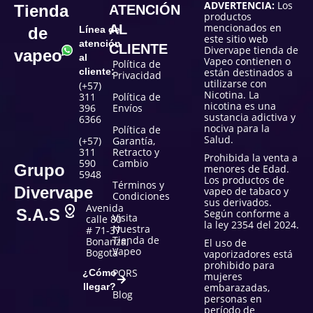
ADVERTENCIA:
Los
Tienda
ATENCIÓN
productos
mencionados en
AL
de
Línea de
este sitio web
atención
CLIENTE
Divervape tienda de
vapeo
al
Vapeo contienen o
Política de
cliente:
están destinados a
Privacidad
utilizarse con
(+57)
Nicotina. La
311
Política de
nicotina es una
396
Envíos
sustancia adictiva y
6366
nociva para la
Política de
Salud.
(+57)
Garantía,
311
Retracto y
Prohibida la venta a
590
Cambio
Grupo
menores de Edad.
5948
Los productos de
Términos y
Divervape
vapeo de tabaco y
Condiciones
sus derivados.
Avenida
S.A.S
Según conforme a
Visita
calle 80
la ley 2354 del 2024.
Nuestra
# 71-37
Tienda de
Bonanza,
El uso de
Vapeo
Bogotá
vaporizadores está
prohibido para
PQRS
¿Cómo
mujeres
llegar?
embarazadas,
Blog
personas en
período de