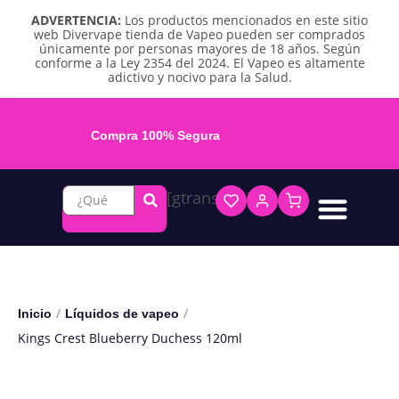
ADVERTENCIA:
Los productos mencionados en este sitio
web Divervape tienda de Vapeo pueden ser comprados
únicamente por personas mayores de 18 años. Según
conforme a la Ley 2354 del 2024. El Vapeo es altamente
adictivo y nocivo para la Salud.
Compra 100% Segura
[gtranslate]
Líquidos base libre
Líquidos sales de nicotina
Vape recargable
Repuestos y accesorios
Vape desechable
Vape herbal y destilado
Chicles y pouches de nicotina
/
/
Inicio
Líquidos de vapeo
Kings Crest Blueberry Duchess 120ml