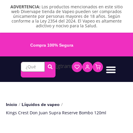
ADVERTENCIA:
Los productos mencionados en este sitio
web Divervape tienda de Vapeo pueden ser comprados
únicamente por personas mayores de 18 años. Según
conforme a la Ley 2354 del 2024. El Vapeo es altamente
adictivo y nocivo para la Salud.
Compra 100% Segura
[gtranslate]
Líquidos base libre
Líquidos sales de nicotina
Vape recargable
Repuestos y accesorios
Vape desechable
Vape herbal y destilado
Chicles y pouches de nicotina
/
/
Inicio
Líquidos de vapeo
Kings Crest Don Juan Supra Reserve Bombo 120ml