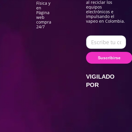
al reciclar los
Física y
equipos
en
electrónicos e
Página
impulsando el
web
vapeo en Colombia.
compra
24/7
Suscribirse
VIGILADO
POR