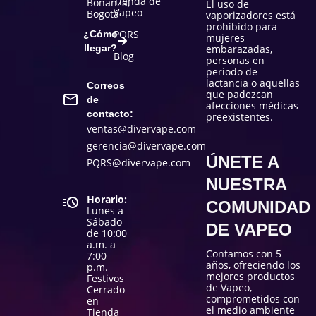
Tienda de
Bonanza,
El uso de
Vapeo
Bogotá
vaporizadores está
prohibido para
PQRS
¿Cómo
mujeres
llegar?
embarazadas,
Blog
personas en
período de
lactancia o aquellas
Correos
que padezcan
de
afecciones médicas
contacto:
preexistentes.
ventas@divervape.com
gerencia@divervape.com
ÚNETE A
PQRS@divervape.com
NUESTRA
Horario:
COMUNIDAD
Lunes a
Sábado
DE VAPEO
de 10:00
a.m. a
Contamos con 5
7:00
años, ofreciendo los
p.m.
mejores productos
Festivos
de Vapeo,
Cerrado
comprometidos con
en
el medio ambiente
Tienda