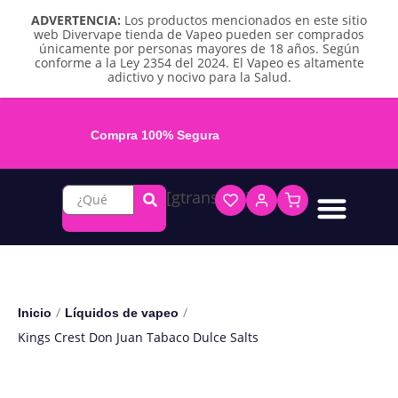
ADVERTENCIA:
Los productos mencionados en este sitio
web Divervape tienda de Vapeo pueden ser comprados
únicamente por personas mayores de 18 años. Según
conforme a la Ley 2354 del 2024. El Vapeo es altamente
adictivo y nocivo para la Salud.
Compra 100% Segura
[gtranslate]
Líquidos base libre
Líquidos sales de nicotina
Vape recargable
Repuestos y accesorios
Vape desechable
Vape herbal y destilado
Chicles y pouches de nicotina
/
/
Inicio
Líquidos de vapeo
Kings Crest Don Juan Tabaco Dulce Salts