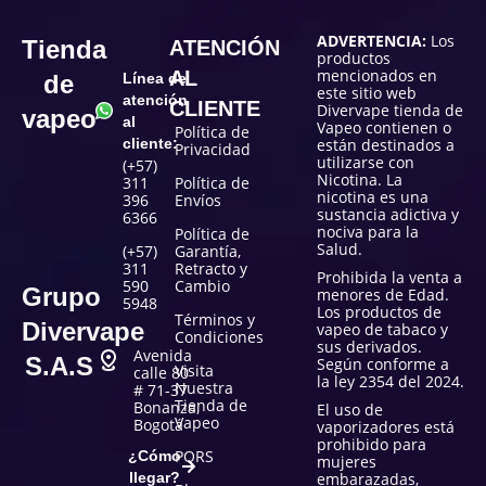
ADVERTENCIA:
Los
Tienda
ATENCIÓN
productos
mencionados en
AL
de
Línea de
este sitio web
atención
CLIENTE
Divervape tienda de
vapeo
al
Vapeo contienen o
Política de
cliente:
están destinados a
Privacidad
utilizarse con
(+57)
Nicotina. La
311
Política de
nicotina es una
396
Envíos
sustancia adictiva y
6366
nociva para la
Política de
Salud.
(+57)
Garantía,
311
Retracto y
Prohibida la venta a
590
Cambio
Grupo
menores de Edad.
5948
Los productos de
Términos y
Divervape
vapeo de tabaco y
Condiciones
sus derivados.
Avenida
S.A.S
Según conforme a
Visita
calle 80
la ley 2354 del 2024.
Nuestra
# 71-37
Tienda de
Bonanza,
El uso de
Vapeo
Bogotá
vaporizadores está
prohibido para
PQRS
¿Cómo
mujeres
llegar?
embarazadas,