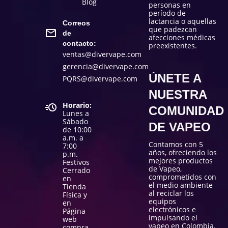
Blog
personas en
período de
lactancia o aquellas
Correos
que padezcan
de
afecciones médicas
contacto:
preexistentes.
ventas@divervape.com
gerencia@divervape.com
ÚNETE A
PQRS@divervape.com
NUESTRA
Horario:
COMUNIDAD
Lunes a
Sábado
DE VAPEO
de 10:00
a.m. a
Contamos con 5
7:00
años, ofreciendo los
p.m.
mejores productos
Festivos
de Vapeo,
Cerrado
comprometidos con
en
el medio ambiente
Tienda
al reciclar los
Física y
equipos
en
electrónicos e
Página
impulsando el
web
vapeo en Colombia.
compra