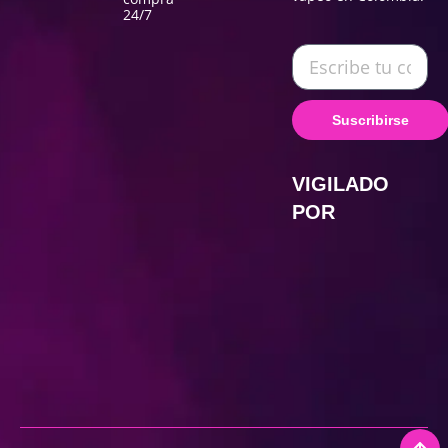
24/7
Suscribirse
VIGILADO
POR