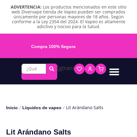
ADVERTENCIA:
Los productos mencionados en este sitio
web Divervape tienda de Vapeo pueden ser comprados
únicamente por personas mayores de 18 años. Según
conforme a la Ley 2354 del 2024. El Vapeo es altamente
adictivo y nocivo para la Salud.
Compra 100% Segura
[gtranslate]
Líquidos base libre
Líquidos sales de nicotina
Vape recargable
Repuestos y accesorios
Vape desechable
Vape herbal y destilado
Chicles y pouches de nicotina
/
/
Lit Arándano Salts
Inicio
Líquidos de vapeo
Lit Arándano Salts