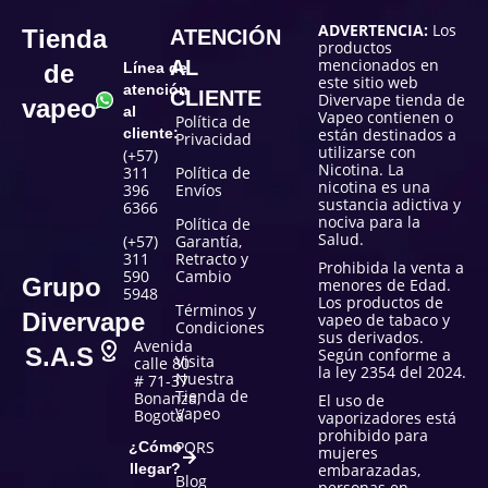
ADVERTENCIA:
Los
Tienda
ATENCIÓN
productos
mencionados en
AL
de
Línea de
este sitio web
atención
CLIENTE
Divervape tienda de
vapeo
al
Vapeo contienen o
Política de
cliente:
están destinados a
Privacidad
utilizarse con
(+57)
Nicotina. La
311
Política de
nicotina es una
396
Envíos
sustancia adictiva y
6366
nociva para la
Política de
Salud.
(+57)
Garantía,
311
Retracto y
Prohibida la venta a
590
Cambio
Grupo
menores de Edad.
5948
Los productos de
Términos y
Divervape
vapeo de tabaco y
Condiciones
sus derivados.
Avenida
S.A.S
Según conforme a
Visita
calle 80
la ley 2354 del 2024.
Nuestra
# 71-37
Tienda de
Bonanza,
El uso de
Vapeo
Bogotá
vaporizadores está
prohibido para
PQRS
¿Cómo
mujeres
llegar?
embarazadas,
Blog
personas en