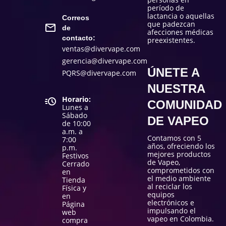
período de
lactancia o aquellas
Correos
que padezcan
de
afecciones médicas
contacto:
preexistentes.
ventas@divervape.com
gerencia@divervape.com
ÚNETE A
PQRS@divervape.com
NUESTRA
Horario:
COMUNIDAD
Lunes a
Sábado
DE VAPEO
de 10:00
a.m. a
Contamos con 5
7:00
años, ofreciendo los
p.m.
mejores productos
Festivos
de Vapeo,
Cerrado
comprometidos con
en
el medio ambiente
Tienda
al reciclar los
Física y
equipos
en
electrónicos e
Página
impulsando el
web
vapeo en Colombia.
compra