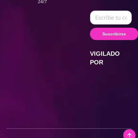
24/7
Suscribirse
VIGILADO
POR