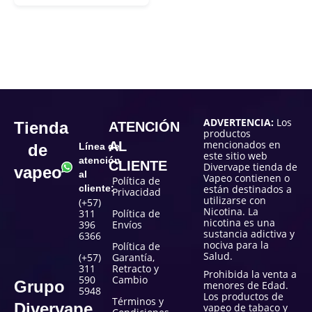
ADVERTENCIA:
Los
Tienda
ATENCIÓN
productos
mencionados en
AL
de
Línea de
este sitio web
atención
CLIENTE
Divervape tienda de
vapeo
al
Vapeo contienen o
Política de
cliente:
están destinados a
Privacidad
utilizarse con
(+57)
Nicotina. La
311
Política de
nicotina es una
396
Envíos
sustancia adictiva y
6366
nociva para la
Política de
Salud.
(+57)
Garantía,
311
Retracto y
Prohibida la venta a
590
Cambio
Grupo
menores de Edad.
5948
Los productos de
Términos y
Divervape
vapeo de tabaco y