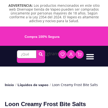
ADVERTENCIA:
Los productos mencionados en este sitio
web Divervape tienda de Vapeo pueden ser comprados
únicamente por personas mayores de 18 años. Según
conforme a la Ley 2354 del 2024. El Vapeo es altamente
adictivo y nocivo para la Salud.
Compra 100% Segura
[gtranslate]
Líquidos base libre
Líquidos sales de nicotina
Vape recargable
Repuestos y accesorios
Vape desechable
Vape herbal y destilado
Chicles y pouches de nicotina
/
/
Loon Creamy Frost Bite Salts
Inicio
Líquidos de vapeo
Loon Creamy Frost Bite Salts