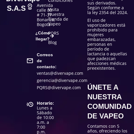
Condiciones
sus derivados.
Avenida
S.A.S
Según conforme a
Visita
calle 80
la ley 2354 del 2024.
Nuestra
# 71-37
Tienda de
Bonanza,
El uso de
Vapeo
Bogotá
vaporizadores está
prohibido para
PQRS
¿Cómo
mujeres
llegar?
embarazadas,
Blog
personas en
período de
lactancia o aquellas
Correos
que padezcan
de
afecciones médicas
contacto:
preexistentes.
ventas@divervape.com
gerencia@divervape.com
ÚNETE A
PQRS@divervape.com
NUESTRA
Horario:
COMUNIDAD
Lunes a
Sábado
DE VAPEO
de 10:00
a.m. a
Contamos con 5
7:00
años, ofreciendo los
p.m.