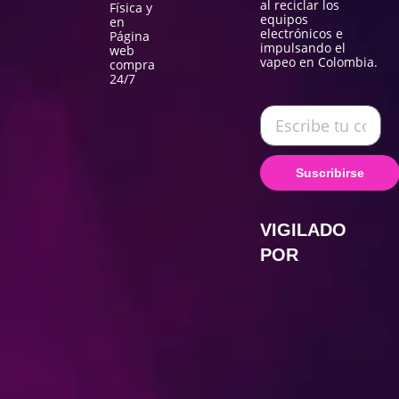
al reciclar los
Física y
equipos
en
electrónicos e
Página
impulsando el
web
vapeo en Colombia.
compra
24/7
Suscribirse
VIGILADO
POR