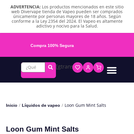
ADVERTENCIA:
Los productos mencionados en este sitio
web Divervape tienda de Vapeo pueden ser comprados
únicamente por personas mayores de 18 años. Según
conforme a la Ley 2354 del 2024. El Vapeo es altamente
adictivo y nocivo para la Salud.
Compra 100% Segura
[gtranslate]
Líquidos base libre
Líquidos sales de nicotina
Vape recargable
Repuestos y accesorios
Vape desechable
Vape herbal y destilado
Chicles y pouches de nicotina
/
/
Loon Gum Mint Salts
Inicio
Líquidos de vapeo
Loon Gum Mint Salts