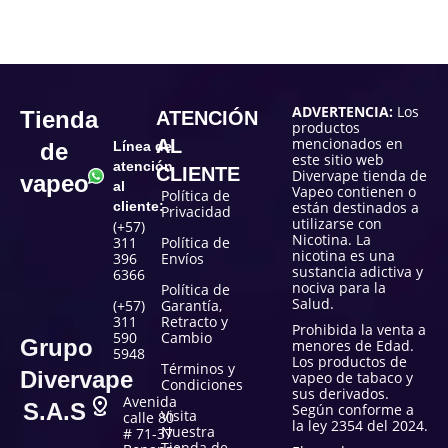
ADVERTENCIA:
Los
Tienda
ATENCIÓN
productos
mencionados en
AL
de
Línea de
este sitio web
atención
CLIENTE
Divervape tienda de
vapeo
al
Vapeo contienen o
Política de
cliente:
están destinados a
Privacidad
utilizarse con
(+57)
Nicotina. La
311
Política de
nicotina es una
396
Envíos
sustancia adictiva y
6366
nociva para la
Política de
Salud.
(+57)
Garantía,
311
Retracto y
Prohibida la venta a
590
Cambio
Grupo
menores de Edad.
5948
Los productos de
Términos y
Divervape
vapeo de tabaco y
Condiciones
sus derivados.
Avenida
S.A.S
Según conforme a
Visita
calle 80
la ley 2354 del 2024.
Nuestra
# 71-37
Tienda de