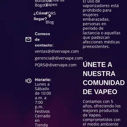
Bonanza,
El uso de
Vapeo
Bogotá
vaporizadores está
prohibido para
PQRS
¿Cómo
mujeres
llegar?
embarazadas,
Blog
personas en
período de
lactancia o aquellas
Correos
que padezcan
de
afecciones médicas
contacto:
preexistentes.
ventas@divervape.com
gerencia@divervape.com
ÚNETE A
PQRS@divervape.com
NUESTRA
Horario:
COMUNIDAD
Lunes a
Sábado
DE VAPEO
de 10:00
a.m. a
Contamos con 5
7:00
años, ofreciendo los
p.m.
mejores productos
Festivos
de Vapeo,
Cerrado
comprometidos con
en
el medio ambiente
Tienda