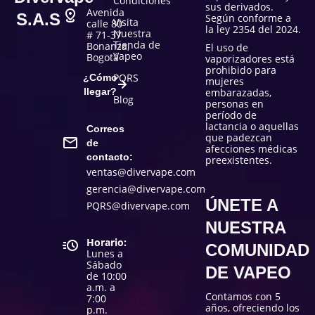
Condiciones
sus derivados.
Avenida
S.A.S
Según conforme a
Visita
calle 80
la ley 2354 del 2024.
Nuestra
# 71-37
Tienda de
Bonanza,
El uso de
Vapeo
Bogotá
vaporizadores está
prohibido para
PQRS
¿Cómo
mujeres
llegar?
embarazadas,
Blog
personas en
período de
lactancia o aquellas
Correos
que padezcan
de
afecciones médicas
contacto:
preexistentes.
ventas@divervape.com
gerencia@divervape.com
ÚNETE A
PQRS@divervape.com
NUESTRA
Horario:
COMUNIDAD
Lunes a
Sábado
DE VAPEO
de 10:00
a.m. a
Contamos con 5
7:00
años, ofreciendo los
p.m.