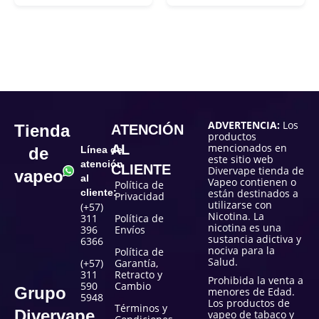
ADVERTENCIA:
Los
Tienda
ATENCIÓN
productos
mencionados en
AL
de
Línea de
este sitio web
atención
CLIENTE
Divervape tienda de
vapeo
al
Vapeo contienen o
Política de
cliente:
están destinados a
Privacidad
utilizarse con
(+57)
Nicotina. La
311
Política de
nicotina es una
396
Envíos
sustancia adictiva y
6366
nociva para la
Política de
Salud.
(+57)
Garantía,
311
Retracto y
Prohibida la venta a
590
Cambio
Grupo
menores de Edad.
5948
Los productos de
Términos y
Divervape
vapeo de tabaco y