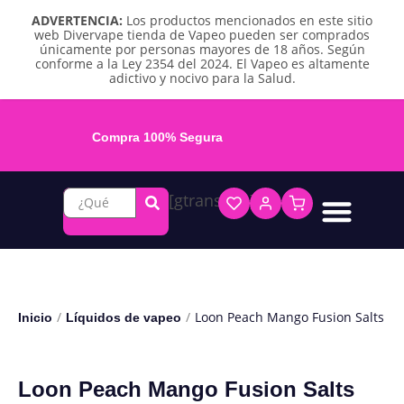
ADVERTENCIA:
Los productos mencionados en este sitio
web Divervape tienda de Vapeo pueden ser comprados
únicamente por personas mayores de 18 años. Según
conforme a la Ley 2354 del 2024. El Vapeo es altamente
adictivo y nocivo para la Salud.
Compra 100% Segura
[gtranslate]
Líquidos base libre
Líquidos sales de nicotina
Vape recargable
Repuestos y accesorios
Vape desechable
Vape herbal y destilado
Chicles y pouches de nicotina
/
/
Loon Peach Mango Fusion Salts
Inicio
Líquidos de vapeo
Loon Peach Mango Fusion Salts