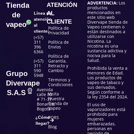
ADVERTENCIA:
Los
Tienda
ATENCIÓN
productos
mencionados en
AL
de
Línea de
este sitio web
atención
CLIENTE
Divervape tienda de
vapeo
al
Vapeo contienen o
Política de
cliente:
están destinados a
Privacidad
utilizarse con
(+57)
Nicotina. La
311
Política de
nicotina es una
396
Envíos
sustancia adictiva y
6366
nociva para la
Política de
Salud.
(+57)
Garantía,
311
Retracto y
Prohibida la venta a
590
Cambio
Grupo
menores de Edad.
5948
Los productos de
Términos y
Divervape
vapeo de tabaco y
Condiciones
sus derivados.
Avenida
S.A.S
Según conforme a
Visita
calle 80
la ley 2354 del 2024.
Nuestra
# 71-37
Tienda de
Bonanza,
El uso de
Vapeo
Bogotá
vaporizadores está
prohibido para
PQRS
¿Cómo
mujeres
llegar?
embarazadas,
Blog
personas en
período de