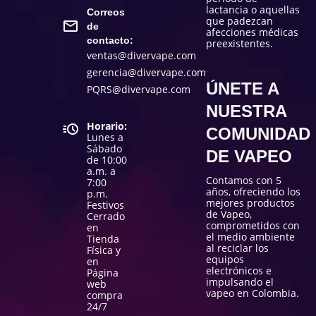
lactancia o aquellas
Correos
que padezcan
de
afecciones médicas
contacto:
preexistentes.
ventas@divervape.com
gerencia@divervape.com
ÚNETE A
PQRS@divervape.com
NUESTRA
Horario:
COMUNIDAD
Lunes a
Sábado
DE VAPEO
de 10:00
a.m. a
Contamos con 5
7:00
años, ofreciendo los
p.m.
mejores productos
Festivos
de Vapeo,
Cerrado
comprometidos con
en
el medio ambiente
Tienda
al reciclar los
Física y
equipos
en
electrónicos e
Página
impulsando el
web
vapeo en Colombia.
compra
24/7