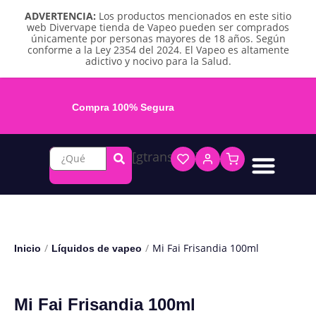
ADVERTENCIA:
Los productos mencionados en este sitio
web Divervape tienda de Vapeo pueden ser comprados
únicamente por personas mayores de 18 años. Según
conforme a la Ley 2354 del 2024. El Vapeo es altamente
adictivo y nocivo para la Salud.
Compra 100% Segura
[gtranslate]
Líquidos base libre
Líquidos sales de nicotina
Vape recargable
Repuestos y accesorios
Vape desechable
Vape herbal y destilado
Chicles y pouches de nicotina
/
/
Mi Fai Frisandia 100ml
Inicio
Líquidos de vapeo
Mi Fai Frisandia 100ml