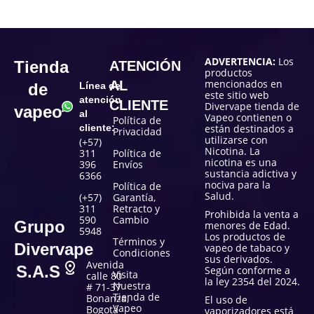
ADVERTENCIA:
Los
Tienda
ATENCIÓN
productos
mencionados en
AL
de
Línea de
este sitio web
atención
CLIENTE
Divervape tienda de
vapeo
al
Vapeo contienen o
Política de
cliente:
están destinados a
Privacidad
utilizarse con
(+57)
Nicotina. La
311
Política de
nicotina es una
396
Envíos
sustancia adictiva y
6366
nociva para la
Política de
Salud.
(+57)
Garantía,
311
Retracto y
Prohibida la venta a
590
Cambio
Grupo
menores de Edad.
5948
Los productos de
Términos y
Divervape
vapeo de tabaco y
Condiciones
sus derivados.
Avenida
S.A.S
Según conforme a
Visita
calle 80
la ley 2354 del 2024.
Nuestra
# 71-37
Tienda de
Bonanza,
El uso de
Vapeo
Bogotá
vaporizadores está