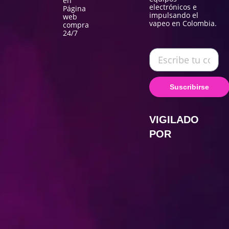
en
electrónicos e
Página
impulsando el
web
vapeo en Colombia.
compra
24/7
Suscribirse
VIGILADO
POR