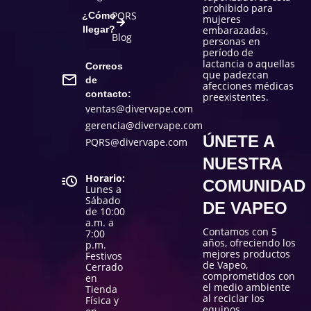
prohibido para
PQRS
¿Cómo
mujeres
llegar?
embarazadas,
Blog
personas en
período de
lactancia o aquellas
Correos
que padezcan
de
afecciones médicas
contacto:
preexistentes.
ventas@divervape.com
gerencia@divervape.com
ÚNETE A
PQRS@divervape.com
NUESTRA
Horario:
COMUNIDAD
Lunes a
Sábado
DE VAPEO
de 10:00
a.m. a
Contamos con 5
7:00
años, ofreciendo los
p.m.
mejores productos
Festivos
de Vapeo,
Cerrado
comprometidos con
en
el medio ambiente
Tienda
al reciclar los
Física y
equipos