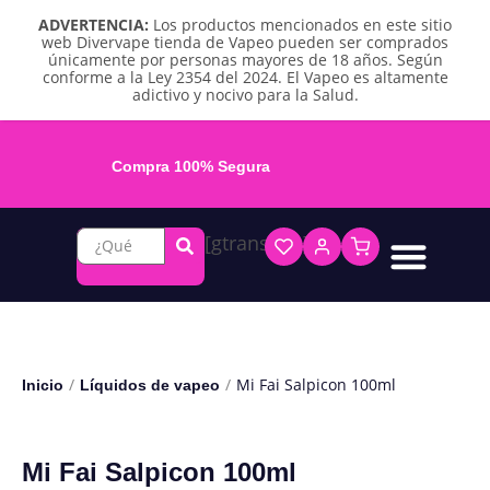
ADVERTENCIA:
Los productos mencionados en este sitio
web Divervape tienda de Vapeo pueden ser comprados
únicamente por personas mayores de 18 años. Según
conforme a la Ley 2354 del 2024. El Vapeo es altamente
adictivo y nocivo para la Salud.
Compra 100% Segura
[gtranslate]
Líquidos base libre
Líquidos sales de nicotina
Vape recargable
Repuestos y accesorios
Vape desechable
Vape herbal y destilado
Chicles y pouches de nicotina
/
/
Mi Fai Salpicon 100ml
Inicio
Líquidos de vapeo
Mi Fai Salpicon 100ml