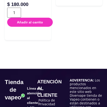
$
180.000
Añadir al carrito
ADVERTENCIA:
Los
Tienda
ATENCIÓN
productos
mencionados en
AL
de
Línea de
este sitio web
atención
CLIENTE
Divervape tienda de
vapeo
al
Vapeo contienen o
Política de
cliente:
están destinados a
Privacidad
utilizarse con