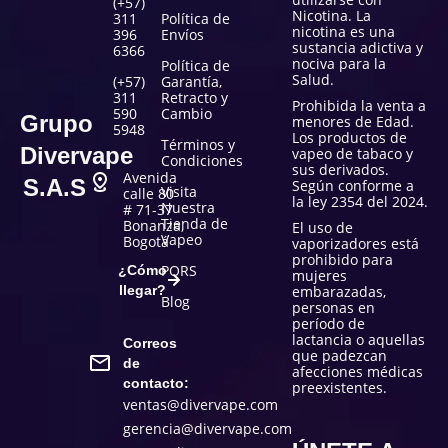
(+57)
Nicotina. La
311
Política de
nicotina es una
396
Envíos
sustancia adictiva y
6366
nociva para la
Política de
Salud.
(+57)
Garantía,
311
Retracto y
Prohibida la venta a
590
Cambio
Grupo
menores de Edad.
5948
Los productos de
Términos y
Divervape
vapeo de tabaco y
Condiciones
sus derivados.
Avenida
S.A.S
Según conforme a
Visita
calle 80
la ley 2354 del 2024.
Nuestra
# 71-37
Tienda de
Bonanza,
El uso de
Vapeo
Bogotá
vaporizadores está
prohibido para
PQRS
¿Cómo
mujeres
llegar?
embarazadas,
Blog
personas en
período de
lactancia o aquellas
Correos
que padezcan
de
afecciones médicas
contacto:
preexistentes.
ventas@divervape.com
gerencia@divervape.com