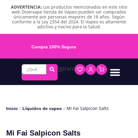
ADVERTENCIA:
Los productos mencionados en este sitio
web Divervape tienda de Vapeo pueden ser comprados
únicamente por personas mayores de 18 años. Según
conforme a la Ley 2354 del 2024. El Vapeo es altamente
adictivo y nocivo para la Salud.
Compra 100% Segura
[gtranslate]
Líquidos base libre
Líquidos sales de nicotina
Vape recargable
Repuestos y accesorios
Vape desechable
Vape herbal y destilado
Chicles y pouches de nicotina
/
/
Mi Fai Salpicon Salts
Inicio
Líquidos de vapeo
Mi Fai Salpicon Salts