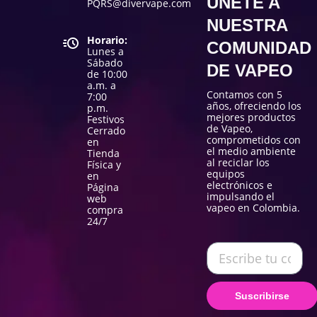
ÚNETE A
PQRS@divervape.com
NUESTRA
Horario:
COMUNIDAD
Lunes a
Sábado
DE VAPEO
de 10:00
a.m. a
Contamos con 5
7:00
años, ofreciendo los
p.m.
mejores productos
Festivos
de Vapeo,
Cerrado
comprometidos con
en
el medio ambiente
Tienda
al reciclar los
Física y
equipos
en
electrónicos e
Página
impulsando el
web
vapeo en Colombia.
compra
24/7
Suscribirse