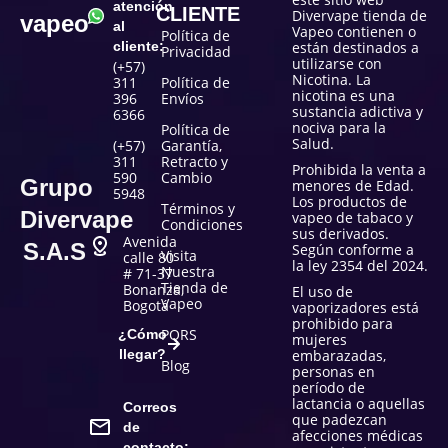
atención
CLIENTE
Divervape tienda de
vapeo
al
Vapeo contienen o
Política de
cliente:
están destinados a
Privacidad
utilizarse con
(+57)
Nicotina. La
311
Política de
nicotina es una
396
Envíos
sustancia adictiva y
6366
nociva para la
Política de
Salud.
(+57)
Garantía,
311
Retracto y
Prohibida la venta a
590
Cambio
Grupo
menores de Edad.
5948
Los productos de
Términos y
Divervape
vapeo de tabaco y
Condiciones
sus derivados.
Avenida
S.A.S
Según conforme a
Visita
calle 80
la ley 2354 del 2024.
Nuestra
# 71-37
Tienda de
Bonanza,
El uso de
Vapeo
Bogotá
vaporizadores está
prohibido para
PQRS
¿Cómo
mujeres
llegar?
embarazadas,
Blog
personas en
período de
lactancia o aquellas
Correos
que padezcan
de
afecciones médicas
contacto: