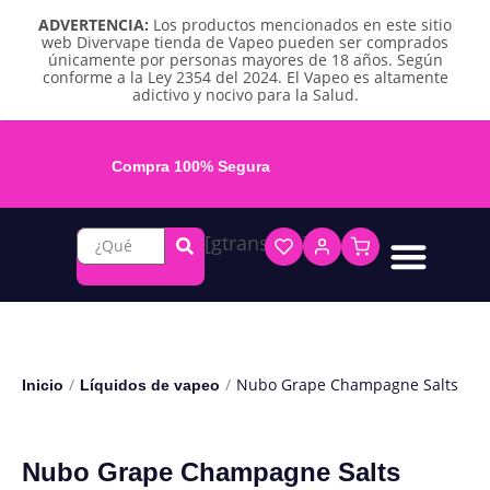
ADVERTENCIA:
Los productos mencionados en este sitio
web Divervape tienda de Vapeo pueden ser comprados
únicamente por personas mayores de 18 años. Según
conforme a la Ley 2354 del 2024. El Vapeo es altamente
adictivo y nocivo para la Salud.
Compra 100% Segura
[gtranslate]
Líquidos base libre
Líquidos sales de nicotina
Vape recargable
Repuestos y accesorios
Vape desechable
Vape herbal y destilado
Chicles y pouches de nicotina
/
/
Nubo Grape Champagne Salts
Inicio
Líquidos de vapeo
Nubo Grape Champagne Salts