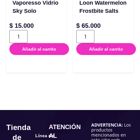
Vaporesso Vidrio
Loon Watermelon
Sky Solo
Frostbite Salts
$
15.000
$
65.000
Añadir al carrito
Añadir al carrito
ADVERTENCIA:
Los
Tienda
ATENCIÓN
productos
mencionados en
AL
de
Línea de
este sitio web