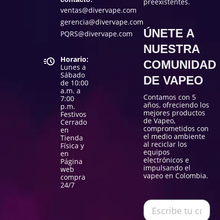
preexistentes.
ventas@divervape.com
gerencia@divervape.com
ÚNETE A
PQRS@divervape.com
NUESTRA
Horario:
COMUNIDAD
Lunes a
Sábado
DE VAPEO
de 10:00
a.m. a
Contamos con 5
7:00
años, ofreciendo los
p.m.
mejores productos
Festivos
de Vapeo,
Cerrado
comprometidos con
en
el medio ambiente
Tienda
al reciclar los
Física y
equipos
en
electrónicos e
Página
impulsando el
web
vapeo en Colombia.
compra
24/7