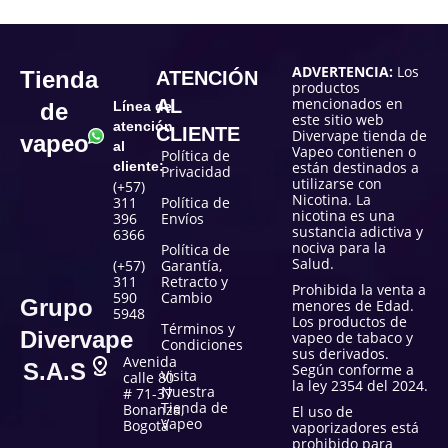
ADVERTENCIA:
Los
Tienda
ATENCIÓN
productos
mencionados en
AL
de
Línea de
este sitio web
atención
CLIENTE
Divervape tienda de
vapeo
al
Vapeo contienen o
Política de
cliente:
están destinados a
Privacidad
utilizarse con
(+57)
Nicotina. La
311
Política de
nicotina es una
396
Envíos
sustancia adictiva y
6366
nociva para la
Política de
Salud.
(+57)
Garantía,
311
Retracto y
Prohibida la venta a
590
Cambio
Grupo
menores de Edad.
5948
Los productos de
Términos y
Divervape
vapeo de tabaco y
Condiciones
sus derivados.
Avenida
S.A.S
Según conforme a
Visita
calle 80
la ley 2354 del 2024.
Nuestra
# 71-37
Tienda de
Bonanza,
El uso de
Vapeo
Bogotá
vaporizadores está
prohibido para