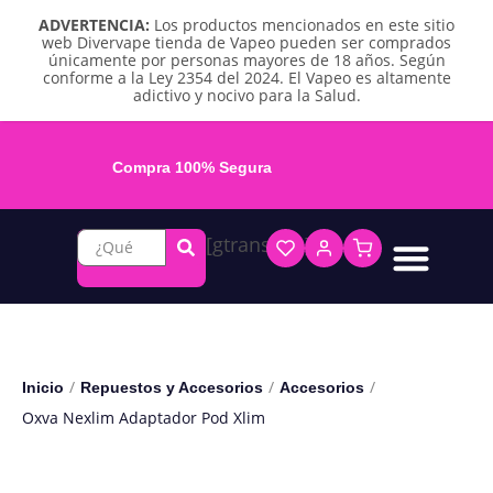
ADVERTENCIA:
Los productos mencionados en este sitio
web Divervape tienda de Vapeo pueden ser comprados
únicamente por personas mayores de 18 años. Según
conforme a la Ley 2354 del 2024. El Vapeo es altamente
adictivo y nocivo para la Salud.
Compra 100% Segura
[gtranslate]
Líquidos base libre
Líquidos sales de nicotina
Vape recargable
Repuestos y accesorios
Vape desechable
Vape herbal y destilado
Chicles y pouches de nicotina
/
/
/
Inicio
Repuestos y Accesorios
Accesorios
Oxva Nexlim Adaptador Pod Xlim