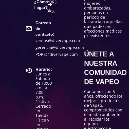
PQRS
¿Cómo
mujeres
llegar?
embarazadas,
Blog
personas en
período de
lactancia o aquellas
Correos
que padezcan
de
afecciones médicas
contacto:
preexistentes.
ventas@divervape.com
gerencia@divervape.com
ÚNETE A
PQRS@divervape.com
NUESTRA
Horario:
COMUNIDAD
Lunes a
Sábado
DE VAPEO
de 10:00
a.m. a
Contamos con 5
7:00
años, ofreciendo los
p.m.
mejores productos
Festivos
de Vapeo,
Cerrado
comprometidos con
en
el medio ambiente
Tienda
al reciclar los
Física y
equipos
en
electrónicos e