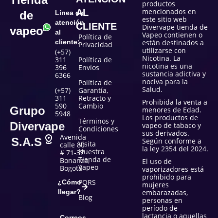
productos
mencionados en
AL
de
Línea de
este sitio web
atención
CLIENTE
Divervape tienda de
vapeo
al
Vapeo contienen o
Política de
cliente:
están destinados a
Privacidad
utilizarse con
(+57)
Nicotina. La
311
Política de
nicotina es una
396
Envíos
sustancia adictiva y
6366
nociva para la
Política de
Salud.
(+57)
Garantía,
311
Retracto y
Prohibida la venta a
590
Cambio
Grupo
menores de Edad.
5948
Los productos de
Términos y
Divervape
vapeo de tabaco y
Condiciones
sus derivados.
Avenida
S.A.S
Según conforme a
Visita
calle 80
la ley 2354 del 2024.
Nuestra
# 71-37
Tienda de
Bonanza,
El uso de
Vapeo
Bogotá
vaporizadores está
prohibido para
PQRS
¿Cómo
mujeres
llegar?
embarazadas,
Blog
personas en
período de
lactancia o aquellas
Correos