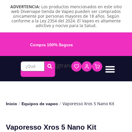
ADVERTENCIA:
Los productos mencionados en este sitio
web Divervape tienda de Vapeo pueden ser comprados
únicamente por personas mayores de 18 años. Según
conforme a la Ley 2354 del 2024. El Vapeo es altamente
adictivo y nocivo para la Salud.
Compra 100% Segura
[gtranslate]
Líquidos base libre
Líquidos sales de nicotina
Vape recargable
Repuestos y accesorios
Vape desechable
Vape herbal y destilado
Chicles y pouches de nicotina
/
/
Vaporesso Xros 5 Nano Kit
Inicio
Equipos de vapeo
Vaporesso Xros 5 Nano Kit