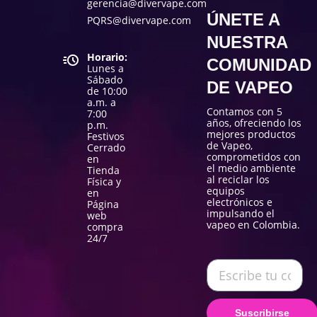
gerencia@divervape.com
ÚNETE A
PQRS@divervape.com
NUESTRA
Horario:
COMUNIDAD
Lunes a
Sábado
DE VAPEO
de 10:00
a.m. a
Contamos con 5
7:00
años, ofreciendo los
p.m.
mejores productos
Festivos
de Vapeo,
Cerrado
comprometidos con
en
el medio ambiente
Tienda
al reciclar los
Física y
equipos
en
electrónicos e
Página
impulsando el
web
vapeo en Colombia.
compra
24/7
Suscribirse