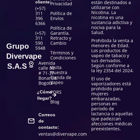
cliente:
están destinados a
Privacidad
utilizarse con
(+57)
Nicotina. La
311
Política de
nicotina es una
396
Envíos
sustancia adictiva y
6366
nociva para la
Política de
Salud.
(+57)
Garantía,
311
Retracto y
Prohibida la venta a
590
Cambio
Grupo
menores de Edad.
5948
Los productos de
Términos y
Divervape
vapeo de tabaco y
Condiciones
sus derivados.
Avenida
S.A.S
Según conforme a
Visita
calle 80
la ley 2354 del 2024.
Nuestra
# 71-37
Tienda de
Bonanza,
El uso de
Vapeo
Bogotá
vaporizadores está
prohibido para
PQRS
¿Cómo
mujeres
llegar?
embarazadas,
Blog
personas en
período de
lactancia o aquellas
Correos
que padezcan
de
afecciones médicas
contacto:
preexistentes.
ventas@divervape.com