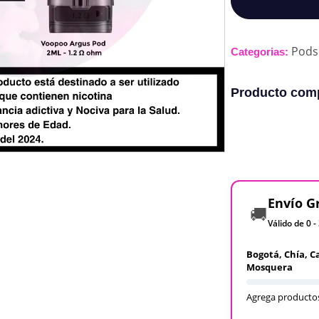
Pods
Categorias:
Producto comp
Envío G
🚚
Válido de 0 -
Bogotá, Chía, C
Mosquera
Agrega productos