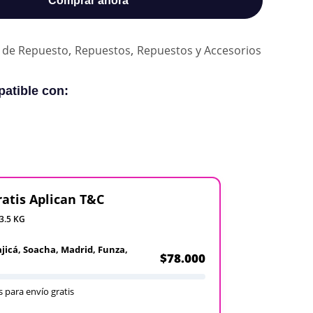
Comprar ahora
,
,
 de Repuesto
Repuestos
Repuestos y Accesorios
atible con:
ratis Aplican T&C
 3.5 KG
ajicá, Soacha, Madrid, Funza,
$78.000
 para envío gratis