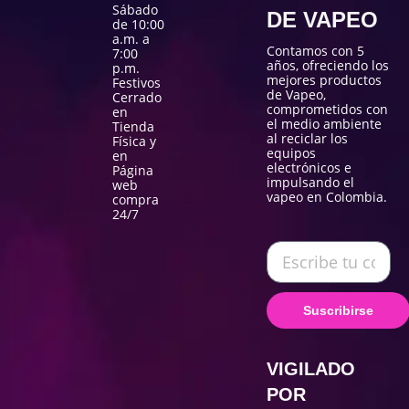
Sábado
DE VAPEO
de 10:00
a.m. a
Contamos con 5
7:00
años, ofreciendo los
p.m.
mejores productos
Festivos
de Vapeo,
Cerrado
comprometidos con
en
el medio ambiente
Tienda
al reciclar los
Física y
equipos
en
electrónicos e
Página
impulsando el
web
vapeo en Colombia.
compra
24/7
Suscribirse
VIGILADO
POR