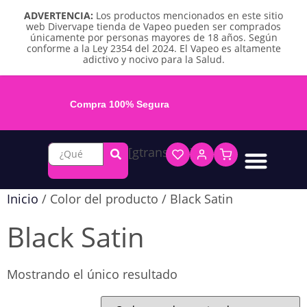
ADVERTENCIA:
Los productos mencionados en este sitio
web Divervape tienda de Vapeo pueden ser comprados
únicamente por personas mayores de 18 años. Según
conforme a la Ley 2354 del 2024. El Vapeo es altamente
adictivo y nocivo para la Salud.
Compra 100% Segura
[gtranslate]
Líquidos base libre
Líquidos sales de nicotina
Vape recargable
Repuestos y accesorios
Vape desechable
Vape herbal y destilado
Chicles y pouches de nicotina
Inicio
/ Color del producto / Black Satin
Black Satin
Mostrando el único resultado