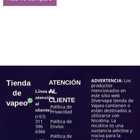
ADVERTENCIA:
Los
Tienda
ATENCIÓN
productos
mencionados en
AL
de
Línea de
este sitio web
atención
CLIENTE
Divervape tienda de
vapeo
al
Vapeo contienen o
Política de
cliente:
están destinados a
Privacidad
utilizarse con
(+57)
Nicotina. La
311
Política de
nicotina es una
396
Envíos
sustancia adictiva y
6366
nociva para la
Política de