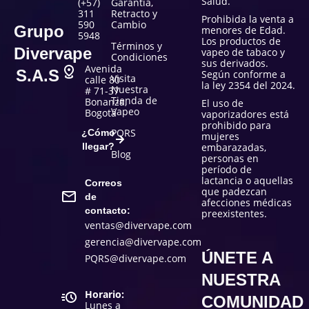
Salud.
(+57)
Garantía,
311
Retracto y
Prohibida la venta a
590
Cambio
Grupo
menores de Edad.
5948
Los productos de
Términos y
Divervape
vapeo de tabaco y
Condiciones
sus derivados.
Avenida
S.A.S
Según conforme a
Visita
calle 80
la ley 2354 del 2024.
Nuestra
# 71-37
Tienda de
Bonanza,
El uso de
Vapeo
Bogotá
vaporizadores está
prohibido para
PQRS
¿Cómo
mujeres
llegar?
embarazadas,
Blog
personas en
período de
lactancia o aquellas
Correos
que padezcan
de
afecciones médicas
contacto:
preexistentes.
ventas@divervape.com
gerencia@divervape.com
ÚNETE A
PQRS@divervape.com
NUESTRA
Horario:
COMUNIDAD
Lunes a