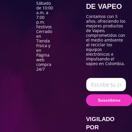
Sábado
DE VAPEO
de 10:00
a.m. a
Contamos con 5
7:00
años, ofreciendo los
p.m.
mejores productos
Festivos
de Vapeo,
Cerrado
comprometidos con
en
el medio ambiente
Tienda
al reciclar los
Física y
equipos
en
electrónicos e
Página
impulsando el
web
vapeo en Colombia.
compra
24/7
Suscribirse
VIGILADO
POR