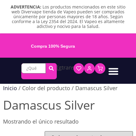
ADVERTENCIA:
Los productos mencionados en este sitio
web Divervape tienda de Vapeo pueden ser comprados
únicamente por personas mayores de 18 años. Según
conforme a la Ley 2354 del 2024. El Vapeo es altamente
adictivo y nocivo para la Salud.
Compra 100% Segura
[gtranslate]
Líquidos base libre
Líquidos sales de nicotina
Vape recargable
Repuestos y accesorios
Vape desechable
Vape herbal y destilado
Chicles y pouches de nicotina
Inicio
/ Color del producto / Damascus Silver
Damascus Silver
Mostrando el único resultado