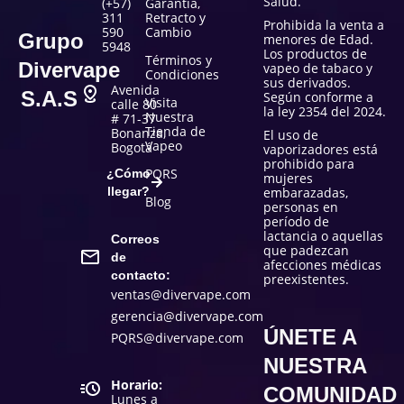
Salud.
(+57)
Garantía,
311
Retracto y
Prohibida la venta a
590
Cambio
Grupo
menores de Edad.
5948
Los productos de
Términos y
Divervape
vapeo de tabaco y
Condiciones
sus derivados.
Avenida
S.A.S
Según conforme a
Visita
calle 80
la ley 2354 del 2024.
Nuestra
# 71-37
Tienda de
Bonanza,
El uso de
Vapeo
Bogotá
vaporizadores está
prohibido para
PQRS
¿Cómo
mujeres
llegar?
embarazadas,
Blog
personas en
período de
lactancia o aquellas
Correos
que padezcan
de
afecciones médicas
contacto:
preexistentes.
ventas@divervape.com
gerencia@divervape.com
ÚNETE A
PQRS@divervape.com
NUESTRA
Horario:
COMUNIDAD
Lunes a