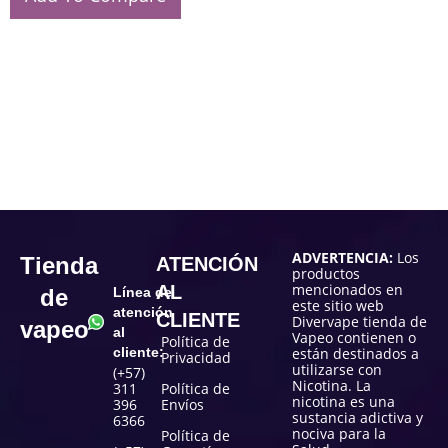
ADVERTENCIA:
Los
Tienda
ATENCIÓN
productos
mencionados en
AL
de
Línea de
este sitio web
atención
CLIENTE
Divervape tienda de
vapeo
al
Vapeo contienen o
Política de
cliente:
están destinados a
Privacidad
utilizarse con
(+57)
Nicotina. La
311
Política de
nicotina es una
396
Envíos
sustancia adictiva y
6366
nociva para la
Política de