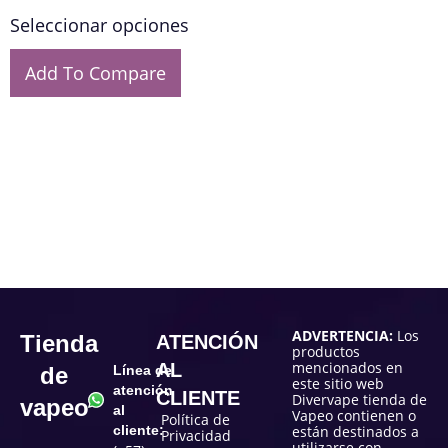
Seleccionar opciones
Add To Compare
ADVERTENCIA:
Los
Tienda
ATENCIÓN
productos
mencionados en
AL
de
Línea de
este sitio web
atención
CLIENTE
Divervape tienda de
vapeo
al
Vapeo contienen o
Política de
cliente:
están destinados a
Privacidad
utilizarse con