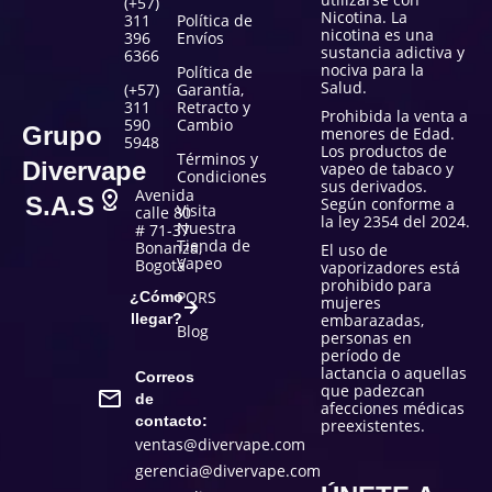
(+57)
Nicotina. La
311
Política de
nicotina es una
396
Envíos
sustancia adictiva y
6366
nociva para la
Política de
Salud.
(+57)
Garantía,
311
Retracto y
Prohibida la venta a
590
Cambio
Grupo
menores de Edad.
5948
Los productos de
Términos y
Divervape
vapeo de tabaco y
Condiciones
sus derivados.
Avenida
S.A.S
Según conforme a
Visita
calle 80
la ley 2354 del 2024.
Nuestra
# 71-37
Tienda de
Bonanza,
El uso de
Vapeo
Bogotá
vaporizadores está
prohibido para
PQRS
¿Cómo
mujeres
llegar?
embarazadas,
Blog
personas en
período de
lactancia o aquellas
Correos
que padezcan
de
afecciones médicas
contacto:
preexistentes.
ventas@divervape.com
gerencia@divervape.com