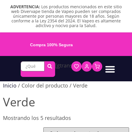
ADVERTENCIA:
Los productos mencionados en este sitio
web Divervape tienda de Vapeo pueden ser comprados
únicamente por personas mayores de 18 años. Según
conforme a la Ley 2354 del 2024. El Vapeo es altamente
adictivo y nocivo para la Salud.
Compra 100% Segura
[gtranslate]
Líquidos base libre
Líquidos sales de nicotina
Vape recargable
Repuestos y accesorios
Vape desechable
Vape herbal y destilado
Chicles y pouches de nicotina
Inicio
/ Color del producto / Verde
Verde
Mostrando los 5 resultados