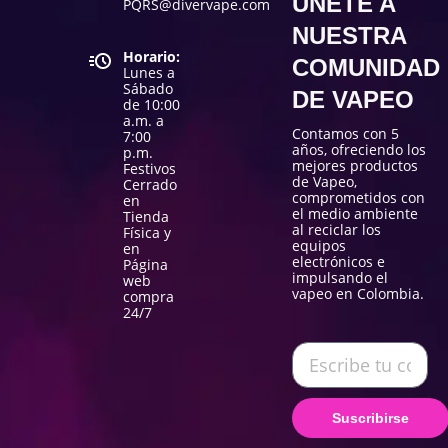
ÚNETE A
PQRS@divervape.com
NUESTRA
Horario:
COMUNIDAD
Lunes a
Sábado
DE VAPEO
de 10:00
a.m. a
Contamos con 5
7:00
años, ofreciendo los
p.m.
mejores productos
Festivos
de Vapeo,
Cerrado
comprometidos con
en
el medio ambiente
Tienda
al reciclar los
Física y
equipos
en
electrónicos e
Página
impulsando el
web
vapeo en Colombia.
compra
24/7
Suscribirse