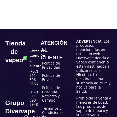
ADVERTENCIA:
Los
Tienda
ATENCIÓN
productos
mencionados en
AL
de
Línea de
este sitio web
atención
CLIENTE
Divervape tienda de
vapeo
al
Vapeo contienen o
Política de
cliente:
están destinados a
Privacidad
utilizarse con
(+57)
Nicotina. La
311
Política de
nicotina es una
396
Envíos
sustancia adictiva y
6366
nociva para la
Política de
Salud.
(+57)
Garantía,
311
Retracto y
Prohibida la venta a
590
Cambio
Grupo
menores de Edad.
5948
Los productos de
Términos y
Divervape
vapeo de tabaco y
Condiciones
sus derivados.
Avenida