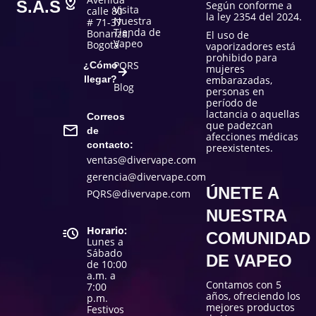
S.A.S
Según conforme a
Visita
calle 80
la ley 2354 del 2024.
Nuestra
# 71-37
Tienda de
Bonanza,
El uso de
Vapeo
Bogotá
vaporizadores está
prohibido para
PQRS
¿Cómo
mujeres
llegar?
embarazadas,
Blog
personas en
período de
lactancia o aquellas
Correos
que padezcan
de
afecciones médicas
contacto:
preexistentes.
ventas@divervape.com
gerencia@divervape.com
ÚNETE A
PQRS@divervape.com
NUESTRA
Horario:
COMUNIDAD
Lunes a
Sábado
DE VAPEO
de 10:00
a.m. a
Contamos con 5
7:00
años, ofreciendo los
p.m.
mejores productos
Festivos