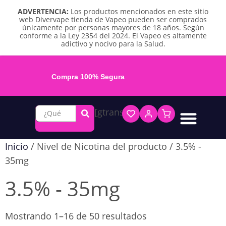
ADVERTENCIA:
Los productos mencionados en este sitio
web Divervape tienda de Vapeo pueden ser comprados
únicamente por personas mayores de 18 años. Según
conforme a la Ley 2354 del 2024. El Vapeo es altamente
adictivo y nocivo para la Salud.
Compra 100% Segura
[gtranslate]
Líquidos base libre
Líquidos sales de nicotina
Vape recargable
Repuestos y accesorios
Vape desechable
Vape herbal y destilado
Chicles y pouches de nicotina
Inicio
/ Nivel de Nicotina del producto / 3.5% -
35mg
3.5% - 35mg
Mostrando 1–16 de 50 resultados