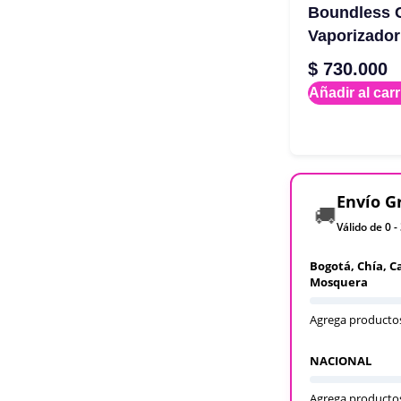
Boundless 
Vaporizador
$
730.000
Añadir al carr
Envío G
🚚
Válido de 0 -
Bogotá, Chía, C
Mosquera
Agrega productos
NACIONAL
Agrega productos