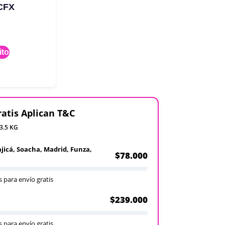
CFX
ito
ratis Aplican T&C
 3.5 KG
ajicá, Soacha, Madrid, Funza,
$78.000
 para envío gratis
$239.000
 para envío gratis