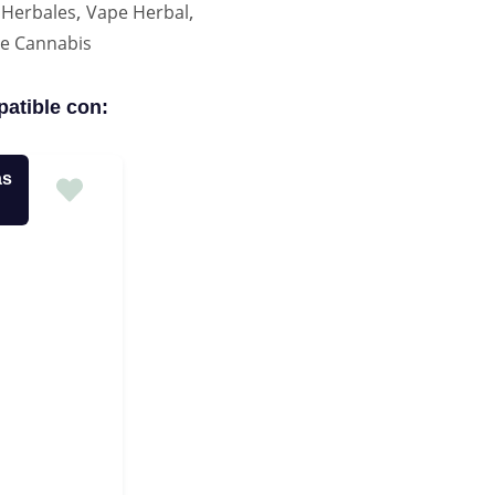
,
,
 Herbales
Vape Herbal
de Cannabis
atible con:
as