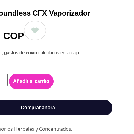
Boundless CFX Vaporizador
0
COP
os,
gastos de envió
calculados en la caja
Añadir al carrito
Comprar ahora
,
sorios Herbales y Concentrados