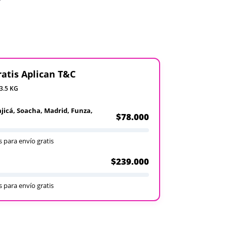
ratis Aplican T&C
 3.5 KG
ajicá, Soacha, Madrid, Funza,
$78.000
 para envío gratis
$239.000
 para envío gratis
Recargables
Desechables