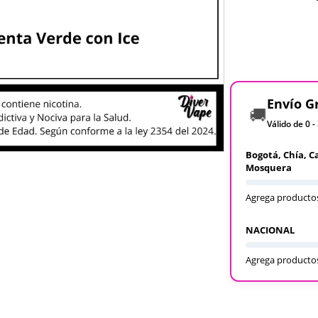
Envío G
🚚
Válido de 0 -
Bogotá, Chía, C
Mosquera
Agrega productos
NACIONAL
Agrega productos